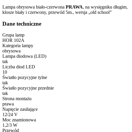
Lampa obrysowa biało-czerwona
PRAWA
, na wysięgniku długim,
klosze biały i czerwony, przewód 5m., wersja „old school”
Dane techniczne
Grupa lamp
HOR 102A
Kategoria lampy
obrysowa
Lampa diodowa (LED)
tak
Liczba diod LED
10
Światło pozycyjne tylne
tak
Światło pozycyjne przednie
tak
Strona montażu
prawa
Napięcie zasilające
12/24 V
Moc znamionowa
1,2/3 W
Przewód