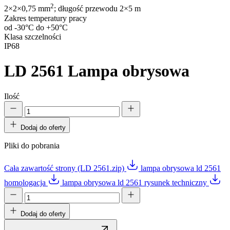
2
2×2×0,75 mm
; długość przewodu 2×5 m
Zakres temperatury pracy
od -30°C do +50°C
Klasa szczelności
IP68
LD 2561
Lampa obrysowa
Ilość
Dodaj do oferty
Pliki do pobrania
Cała zawartość strony (LD 2561.zip)
lampa obrysowa ld 2561
homologacja
lampa obrysowa ld 2561 rysunek techniczny
Dodaj do oferty