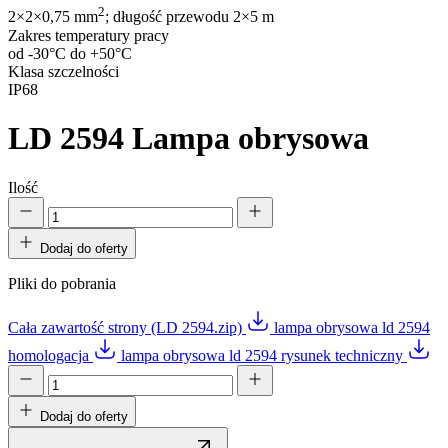
2
2×2×0,75 mm
; długość przewodu 2×5 m
Zakres temperatury pracy
od -30°C do +50°C
Klasa szczelności
IP68
LD 2594
Lampa obrysowa
Ilość
Dodaj do oferty
Pliki do pobrania
Cała zawartość strony (LD 2594.zip)
lampa obrysowa ld 2594
homologacja
lampa obrysowa ld 2594 rysunek techniczny
Dodaj do oferty