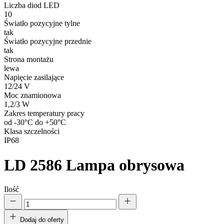
Liczba diod LED
10
Światło pozycyjne tylne
tak
Światło pozycyjne przednie
tak
Strona montażu
lewa
Napięcie zasilające
12/24 V
Moc znamionowa
1,2/3 W
Zakres temperatury pracy
od -30°C do +50°C
Klasa szczelności
IP68
LD 2586
Lampa obrysowa
Ilość
Dodaj do oferty