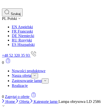
Szukaj
PL
Polski
EN
Angielski
FR
Francuski
DE
Niemiecki
RU
Rosyjski
ES
Hiszpański
+48 52 320 35 93
0
Nowości produktowe
Nasza oferta
Zastosowanie lamp
Realizacje
0
Zapytaj o ofertę
Home
Oferta
Kategorie lamp
Lampa obrysowa LD 2586