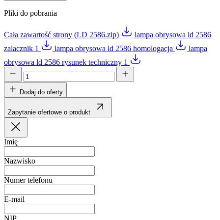
Pliki do pobrania
Cała zawartość strony (LD 2586.zip)
lampa obrysowa ld 2586
zalacznik 1
lampa obrysowa ld 2586 homologacja
lampa
obrysowa ld 2586 rysunek techniczny 1
Dodaj do oferty
Zapytanie ofertowe o produkt
Imię
Nazwisko
Numer telefonu
E-mail
NIP