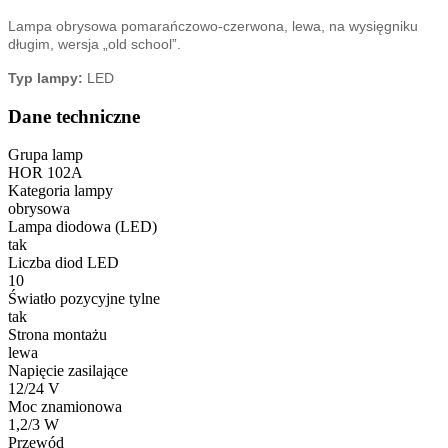
Lampa obrysowa pomarańczowo-czerwona,
lewa, na wysięgniku
długim, wersja „old school”.
Typ lampy:
LED
Dane techniczne
Grupa lamp
HOR 102A
Kategoria lampy
obrysowa
Lampa diodowa (LED)
tak
Liczba diod LED
10
Światło pozycyjne tylne
tak
Strona montażu
lewa
Napięcie zasilające
12/24 V
Moc znamionowa
1,2/3 W
Przewód