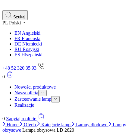
gromadząc i zgłaszając anonimowe informacje.
Marketing
Szukaj
PL
Polski
Marketingowe pliki cookie stosowane są w celu śledzenia 
istotne i interesujące dla poszczególnych użytkowników 
EN
Angielski
FR
Francuski
DE
Niemiecki
Nieklasyfikowane
RU
Rosyjski
ES
Hiszpański
Nieklasyfikowane pliki cookie, to pliki, które są w proce
+48 52 320 35 93
0
Nowości produktowe
Nasza oferta
Zastosowanie lamp
Realizacje
0
Zapytaj o ofertę
Home
Oferta
Kategorie lamp
Lampy diodowe
Lampy
obrysowe
Lampa obrysowa LD 2620