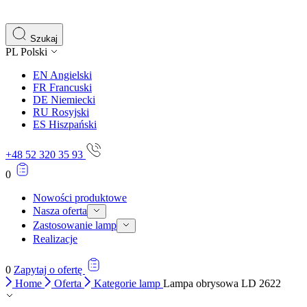
gromadząc i zgłaszając anonimowe informacje.
Marketing
Szukaj
PL
Polski
Marketingowe pliki cookie stosowane są w celu śledzenia 
istotne i interesujące dla poszczególnych użytkowników 
EN
Angielski
FR
Francuski
DE
Niemiecki
Nieklasyfikowane
RU
Rosyjski
ES
Hiszpański
Nieklasyfikowane pliki cookie, to pliki, które są w proce
+48 52 320 35 93
0
Nowości produktowe
Nasza oferta
Zastosowanie lamp
Realizacje
0
Zapytaj o ofertę
Home
Oferta
Kategorie lamp
Lampa obrysowa LD 2622