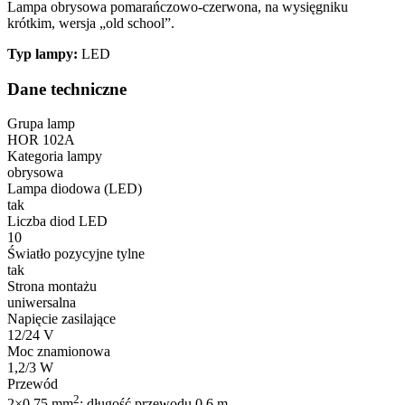
Lampa obrysowa pomarańczowo-czerwona, na wysięgniku
krótkim, wersja „old school”.
Typ lampy:
LED
Dane techniczne
Grupa lamp
HOR 102A
Kategoria lampy
obrysowa
Lampa diodowa (LED)
tak
Liczba diod LED
10
Światło pozycyjne tylne
tak
Strona montażu
uniwersalna
Napięcie zasilające
12/24 V
Moc znamionowa
1,2/3 W
Przewód
2
2×0,75 mm
; długość przewodu 0,6 m