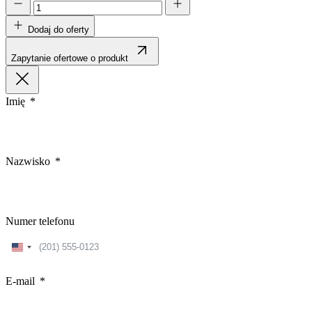
Dodaj do oferty
Zapytanie ofertowe o produkt
Imię
Nazwisko
Numer telefonu
United
States
+1
E-mail