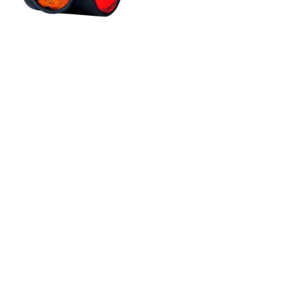
Wykorzystujemy pliki cookie do
witrynie. Informacje o tym, j
Partnerzy mogą połączyć te in
Niezbędne
Niezbędne pliki cookie mają k
nich. Te pliki cookie nie prze
Preferencje
Pliki cookie dotyczące prefere
preferowany język lub region,