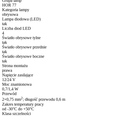
Grupa lamp
HOR 77
Kategoria lampy
obrysowa
Lampa diodowa (LED)
tak
Liczba diod LED
4
Światło obrysowe tylne
tak
Światło obrysowe przednie
tak
Światło obrysowe boczne
tak
Strona montażu
prawa
Napięcie zasilające
12/24 V
Moc znamionowa
0,7/1,4 W
Przewód
2
2×0,75 mm
; długość przewodu 0,6 m
Zakres temperatury pracy
od -30°C do +50°C
Klasa szczelności