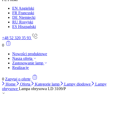
Zapisz moje preferencje
EN
Angielski
FR
Francuski
Akceptuj wszystko
DE
Niemiecki
RU
Rosyjski
ES
Hiszpański
+48 52 320 35 93
0
Nowości produktowe
Nasza oferta
Zastosowanie lamp
Realizacje
0
Zapytaj o ofertę
Home
Oferta
Kategorie lamp
Lampy diodowe
Lampy
obrysowe
Lampa obrysowa LD 3109/P