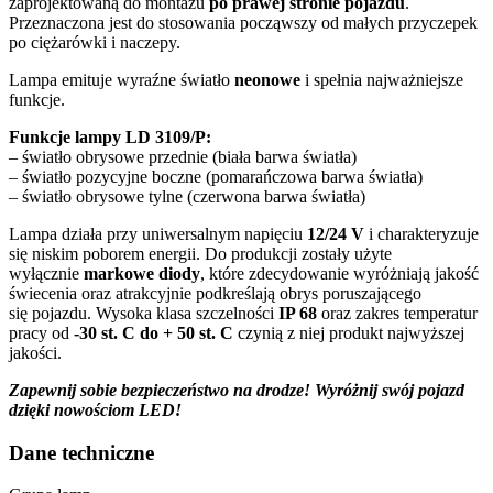
zaprojektowaną do montażu
po prawej stronie pojazdu
.
Przeznaczona jest do stosowania począwszy od małych przyczepek
po ciężarówki i naczepy.
Lampa emituje wyraźne światło
neonowe
i spełnia najważniejsze
funkcje.
Funkcje lampy LD 3109/P:
– światło obrysowe przednie (biała barwa światła)
– światło pozycyjne boczne (pomarańczowa barwa światła)
– światło obrysowe tylne (czerwona barwa światła)
Lampa działa przy uniwersalnym napięciu
12/24 V
i charakteryzuje
się niskim poborem energii. Do produkcji zostały użyte
wyłącznie
markowe diody
, które zdecydowanie wyróżniają jakość
świecenia oraz atrakcyjnie podkreślają obrys poruszającego
się pojazdu. Wysoka klasa szczelności
IP 68
oraz zakres temperatur
pracy od
-30 st. C do + 50 st. C
czynią z niej produkt najwyższej
jakości.
Zapewnij sobie bezpieczeństwo na drodze! Wyróżnij swój pojazd
dzięki nowościom LED!
Dane techniczne