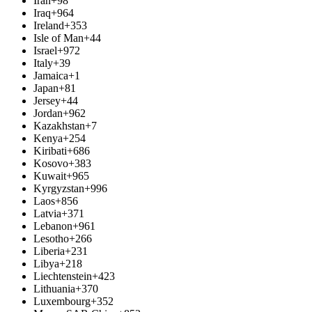
Iran
+98
Iraq
+964
Ireland
+353
Isle of Man
+44
Israel
+972
Italy
+39
Jamaica
+1
Japan
+81
Jersey
+44
Jordan
+962
Kazakhstan
+7
Kenya
+254
Kiribati
+686
Kosovo
+383
Kuwait
+965
Kyrgyzstan
+996
Laos
+856
Latvia
+371
Lebanon
+961
Lesotho
+266
Liberia
+231
Libya
+218
Liechtenstein
+423
Lithuania
+370
Luxembourg
+352