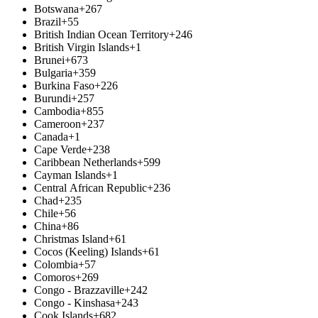
Botswana
+267
Brazil
+55
British Indian Ocean Territory
+246
British Virgin Islands
+1
Brunei
+673
Bulgaria
+359
Burkina Faso
+226
Burundi
+257
Cambodia
+855
Cameroon
+237
Canada
+1
Cape Verde
+238
Caribbean Netherlands
+599
Cayman Islands
+1
Central African Republic
+236
Chad
+235
Chile
+56
China
+86
Christmas Island
+61
Cocos (Keeling) Islands
+61
Colombia
+57
Comoros
+269
Congo - Brazzaville
+242
Congo - Kinshasa
+243
Cook Islands
+682