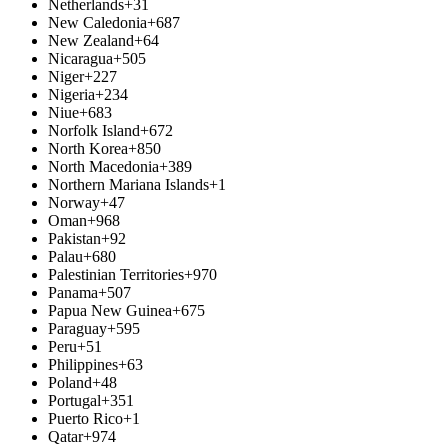
Netherlands
+31
New Caledonia
+687
New Zealand
+64
Nicaragua
+505
Niger
+227
Nigeria
+234
Niue
+683
Norfolk Island
+672
North Korea
+850
North Macedonia
+389
Northern Mariana Islands
+1
Norway
+47
Oman
+968
Pakistan
+92
Palau
+680
Palestinian Territories
+970
Panama
+507
Papua New Guinea
+675
Paraguay
+595
Peru
+51
Philippines
+63
Poland
+48
Portugal
+351
Puerto Rico
+1
Qatar
+974