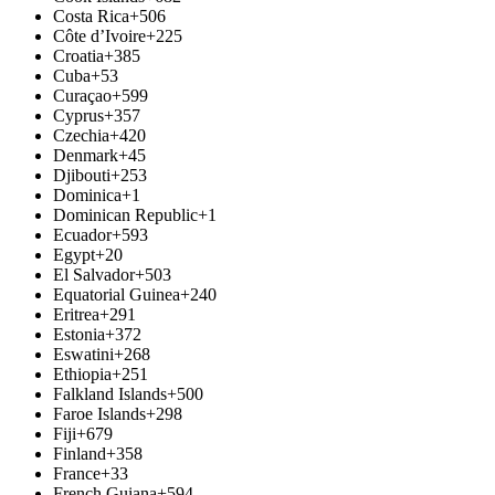
Costa Rica
+506
Côte d’Ivoire
+225
Croatia
+385
Cuba
+53
Curaçao
+599
Cyprus
+357
Czechia
+420
Denmark
+45
Djibouti
+253
Dominica
+1
Dominican Republic
+1
Ecuador
+593
Egypt
+20
El Salvador
+503
Equatorial Guinea
+240
Eritrea
+291
Estonia
+372
Eswatini
+268
Ethiopia
+251
Falkland Islands
+500
Faroe Islands
+298
Fiji
+679
Finland
+358
France
+33
French Guiana
+594