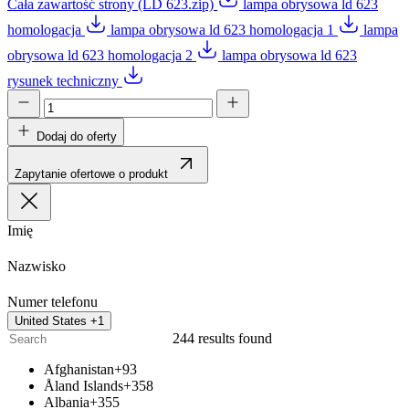
Cała zawartość strony (LD 623.zip)
lampa obrysowa ld 623
homologacja
lampa obrysowa ld 623 homologacja 1
lampa
obrysowa ld 623 homologacja 2
lampa obrysowa ld 623
rysunek techniczny
Dodaj do oferty
Zapytanie ofertowe o produkt
Imię
Nazwisko
Numer telefonu
United States +1
244 results found
Afghanistan
+93
Åland Islands
+358
Albania
+355