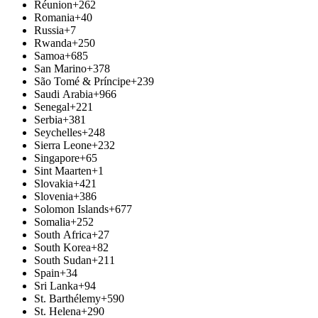
Réunion
+262
Romania
+40
Russia
+7
Rwanda
+250
Samoa
+685
San Marino
+378
São Tomé & Príncipe
+239
Saudi Arabia
+966
Senegal
+221
Serbia
+381
Seychelles
+248
Sierra Leone
+232
Singapore
+65
Sint Maarten
+1
Slovakia
+421
Slovenia
+386
Solomon Islands
+677
Somalia
+252
South Africa
+27
South Korea
+82
South Sudan
+211
Spain
+34
Sri Lanka
+94
St. Barthélemy
+590
St. Helena
+290