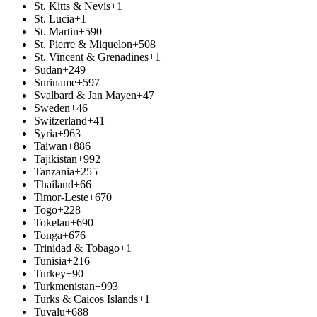
St. Kitts & Nevis
+1
St. Lucia
+1
St. Martin
+590
St. Pierre & Miquelon
+508
St. Vincent & Grenadines
+1
Sudan
+249
Suriname
+597
Svalbard & Jan Mayen
+47
Sweden
+46
Switzerland
+41
Syria
+963
Taiwan
+886
Tajikistan
+992
Tanzania
+255
Thailand
+66
Timor-Leste
+670
Togo
+228
Tokelau
+690
Tonga
+676
Trinidad & Tobago
+1
Tunisia
+216
Turkey
+90
Turkmenistan
+993
Turks & Caicos Islands
+1
Tuvalu
+688