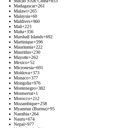
Macao SAR China
+853
Madagascar
+261
Malawi
+265
Malaysia
+60
Maldives
+960
Mali
+223
Malta
+356
Marshall Islands
+692
Martinique
+596
Mauritania
+222
Mauritius
+230
Mayotte
+262
Mexico
+52
Micronesia
+691
Moldova
+373
Monaco
+377
Mongolia
+976
Montenegro
+382
Montserrat
+1
Morocco
+212
Mozambique
+258
Myanmar (Burma)
+95
Namibia
+264
Nauru
+674
Nepal
+977