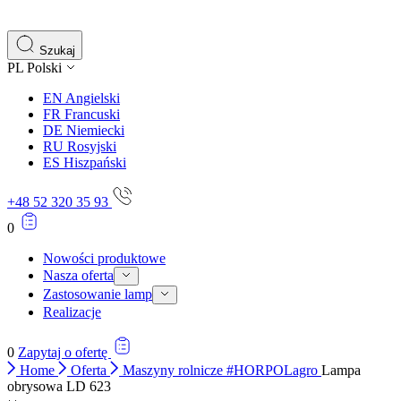
Szukaj
PL
Polski
EN
Angielski
FR
Francuski
DE
Niemiecki
RU
Rosyjski
ES
Hiszpański
+48 52 320 35 93
0
Nowości produktowe
Nasza oferta
Zastosowanie lamp
Realizacje
0
Zapytaj o ofertę
Home
Oferta
Maszyny rolnicze #HORPOLagro
Lampa
obrysowa LD 623