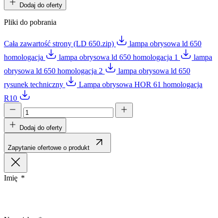
Dodaj do oferty
Pliki do pobrania
Cała zawartość strony (LD 650.zip)
lampa obrysowa ld 650
homologacja
lampa obrysowa ld 650 homologacja 1
lampa
obrysowa ld 650 homologacja 2
lampa obrysowa ld 650
rysunek techniczny
Lampa obrysowa HOR 61 homologacja
R10
Dodaj do oferty
Zapytanie ofertowe o produkt
Imię