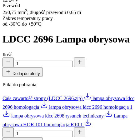
Przewód
2
2x0,75 mm
; długość przewodu 0,65 m
Zakres temperatury pracy
od -30°C do +50°C
LDCC 2696
Lampa obrysowa
Ilość
Dodaj do oferty
Pliki do pobrania
Cała zawartość strony (LDCC 2696.zip)
lampa obrysowa ldcc
2696 homologacja
lampa obrysowa ldcc 2696 homologacja 1
lampa obrysowa ldcc 2698 rysunek techniczny
Lampa
obrysowa HOR 101 homologacja R10 1