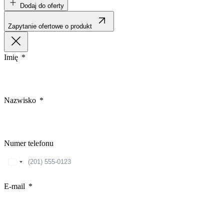
Dodaj do oferty
Zapytanie ofertowe o produkt
Imię
Nazwisko
Numer telefonu
United
States
+1
E-mail