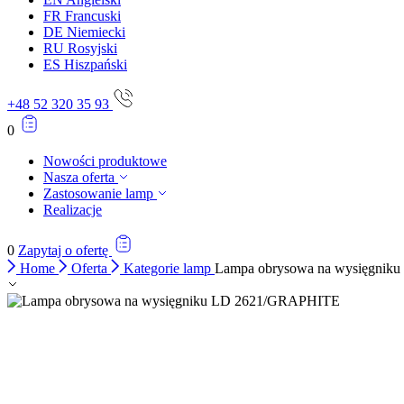
FR
Francuski
Statystyka
DE
Niemiecki
RU
Rosyjski
Statystyczne pliki cookie poma
ES
Hiszpański
gromadząc i zgłaszając anonim
+48 52 320 35 93
Marketing
0
Marketingowe pliki cookie stos
istotne i interesujące dla po
Nowości produktowe
Nasza oferta
Zastosowanie lamp
Nieklasyfikowane
Realizacje
Nieklasyfikowane pliki cookie,
0
Zapytaj o ofertę
Home
Oferta
Kategorie lamp
Lampa obrysowa na wysięgni
Odrzuć