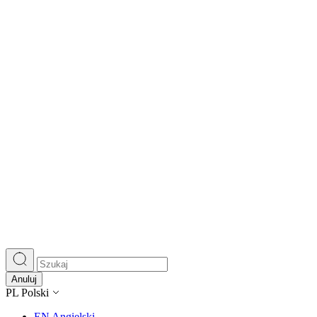
Wykorzystujemy pliki cookie do
witrynie. Informacje o tym, j
Partnerzy mogą połączyć te in
Niezbędne
Niezbędne pliki cookie mają k
nich. Te pliki cookie nie prze
Preferencje
Anuluj
Pliki cookie dotyczące prefere
PL
Polski
preferowany język lub region,
EN
Angielski