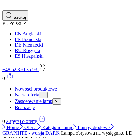
gromadząc i zgłaszając anonimowe informacje.
Marketing
Szukaj
PL
Polski
Marketingowe pliki cookie stosowane są w celu śledzenia 
istotne i interesujące dla poszczególnych użytkowników 
EN
Angielski
FR
Francuski
DE
Niemiecki
Nieklasyfikowane
RU
Rosyjski
ES
Hiszpański
Nieklasyfikowane pliki cookie, to pliki, które są w proce
+48 52 320 35 93
0
Nowości produktowe
Nasza oferta
Zastosowanie lamp
Realizacje
0
Zapytaj o ofertę
Home
Oferta
Kategorie lamp
Lampy diodowe
GRAPHITE - wersja DARK
Lampa obrysowa na wysięgniku LD