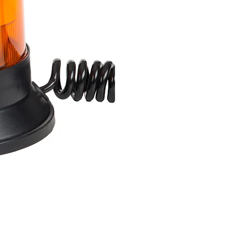
 spersonalizowania treści i reklam, aby oferować funkcje społecznościowe i a
ak korzystasz z naszej witryny, udostępniamy partnerom społecznościowym, re
formacje z innymi danymi otrzymanymi od Ciebie lub uzyskanymi podczas korzy
luczowe znaczenie dla podstawowych funkcji witryny i witryna nie będzie dzia
chowują żadnych danych umożliwiających identyfikację osoby.
ncji umożliwiają stronie zapamiętanie informacji, które zmieniają wygląd lub f
 w którym znajduje się użytkownik.