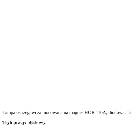
Statystyka
Statystyczne pliki cookie poma
gromadząc i zgłaszając anonim
Marketing
Marketingowe pliki cookie stos
istotne i interesujące dla po
Nieklasyfikowane
Nieklasyfikowane pliki cookie,
Odrzuć
Lampa ostrzegawcza mocowana na magnes HOR 110A, diodowa, 12
Tryb pracy:
błyskowy