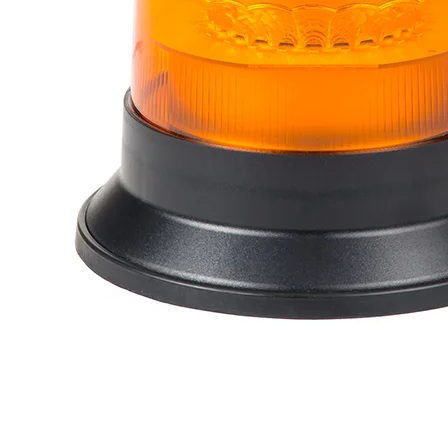
Wykorzystujemy pliki cookie do
witrynie. Informacje o tym, j
Partnerzy mogą połączyć te in
Niezbędne
Niezbędne pliki cookie mają k
nich. Te pliki cookie nie prze
Preferencje
Pliki cookie dotyczące prefere
preferowany język lub region,