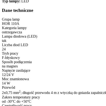
Typ lampy:
LED
Dane techniczne
Grupa lamp
HOR 110A
Kategoria lampy
ostrzegawcza
Lampa diodowa (LED)
tak
Liczba diod LED
24
Tryb pracy
F-błyskowy
Sposób podłączenia
na magnes
Napięcie zasilające
12/24 V
Moc znamionowa
14 W
Przewód
2
2x0,75 mm
; długość przewodu 4 m z wtyczką do gniazda zapalnicz
Zakres temperatury pracy
od -30°C do +50°C
Częstotliwość pracy