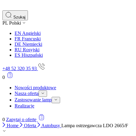
gromadząc i zgłaszając anonimowe informacje.
Marketing
Szukaj
PL
Polski
Marketingowe pliki cookie stosowane są w celu śledzenia 
istotne i interesujące dla poszczególnych użytkowników 
EN
Angielski
FR
Francuski
DE
Niemiecki
Nieklasyfikowane
RU
Rosyjski
ES
Hiszpański
Nieklasyfikowane pliki cookie, to pliki, które są w proce
+48 52 320 35 93
0
Nowości produktowe
Nasza oferta
Zastosowanie lamp
Realizacje
0
Zapytaj o ofertę
Home
Oferta
Autobusy
Lampa ostrzegawcza LDO 2665/F