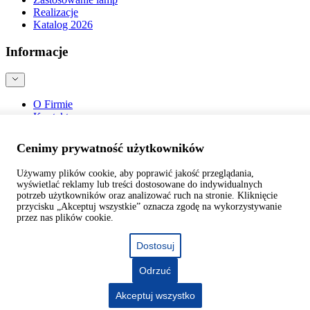
Realizacje
Katalog 2026
Informacje
O Firmie
Kontakt
Blog
Bezpieczeństwo produktów
Cenimy prywatność użytkowników
Używamy plików cookie, aby poprawić jakość przeglądania,
wyświetlać reklamy lub treści dostosowane do indywidualnych
potrzeb użytkowników oraz analizować ruch na stronie. Kliknięcie
przycisku „Akceptuj wszystkie” oznacza zgodę na wykorzystywanie
©
webtom.pl
przez nas plików cookie.
Dostosuj
Odrzuć
Akceptuj wszystko