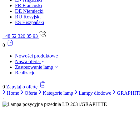
FR
Francuski
DE
Niemiecki
RU
Rosyjski
ES
Hiszpański
+48 52 320 35 93
0
Nowości produktowe
Nasza oferta
Zastosowanie lamp
Realizacje
0
Zapytaj o ofertę
Home
Oferta
Kategorie lamp
Lampy diodowe
GRAPHITE