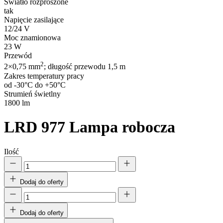
Światło rozproszone
tak
Napięcie zasilające
12/24 V
Moc znamionowa
23 W
Przewód
2
2×0,75 mm
; długość przewodu 1,5 m
Zakres temperatury pracy
od -30°C do +50°C
Strumień świetlny
1800 lm
LRD 977
Lampa robocza
Ilość
Dodaj do oferty
Dodaj do oferty