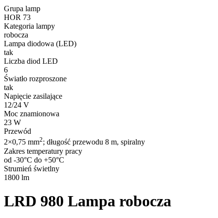
Grupa lamp
HOR 73
Kategoria lampy
robocza
Lampa diodowa (LED)
tak
Liczba diod LED
6
Światło rozproszone
tak
Napięcie zasilające
12/24 V
Moc znamionowa
23 W
Przewód
2
2×0,75 mm
; długość przewodu 8 m, spiralny
Zakres temperatury pracy
od -30°C do +50°C
Strumień świetlny
1800 lm
LRD 980
Lampa robocza