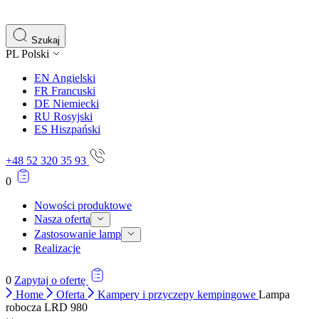
gromadząc i zgłaszając anonimowe informacje.
Marketing
Szukaj
PL
Polski
Marketingowe pliki cookie stosowane są w celu śledzenia 
istotne i interesujące dla poszczególnych użytkowników 
EN
Angielski
FR
Francuski
DE
Niemiecki
Nieklasyfikowane
RU
Rosyjski
ES
Hiszpański
Nieklasyfikowane pliki cookie, to pliki, które są w proce
+48 52 320 35 93
0
Nowości produktowe
Nasza oferta
Zastosowanie lamp
Realizacje
0
Zapytaj o ofertę
Home
Oferta
Kampery i przyczepy kempingowe
Lampa
robocza LRD 980