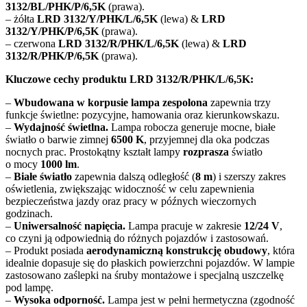
3132/BL/PHK/P/6,5K
(prawa).
– żółta
LRD 3132/Y/PHK/L/6,5K
(lewa) &
LRD
3132/Y/PHK/P/6,5K
(prawa).
– czerwona
LRD 3132/R/PHK/L/6,5K
(lewa) &
LRD
3132/R/PHK/P/6,5K
(prawa).
Kluczowe cechy produktu LRD 3132/R/PHK/L/6,5K:
–
Wbudowana w korpusie lampa zespolona
zapewnia trzy
funkcje świetlne: pozycyjne, hamowania oraz kierunkowskazu.
–
Wydajność świetlna.
Lampa robocza generuje mocne, białe
światło o barwie zimnej
6500 K
, przyjemnej dla oka podczas
nocnych prac. Prostokątny kształt lampy
rozprasza
światło
o mocy
1000 lm
.
–
Białe światło
zapewnia dalszą odległość (
8 m
) i szerszy zakres
oświetlenia, zwiększając widoczność w celu zapewnienia
bezpieczeństwa jazdy oraz pracy w późnych wieczornych
godzinach.
–
Uniwersalność napięcia.
Lampa pracuje w zakresie
12/24 V
,
co czyni ją odpowiednią do różnych pojazdów i zastosowań.
– Produkt posiada
aerodynamiczną konstrukcję obudowy
, która
idealnie dopasuje się do płaskich powierzchni pojazdów. W lampie
zastosowano zaślepki na śruby montażowe i specjalną uszczelkę
pod lampę.
–
Wysoka odporność.
Lampa jest w pełni hermetyczna (zgodność