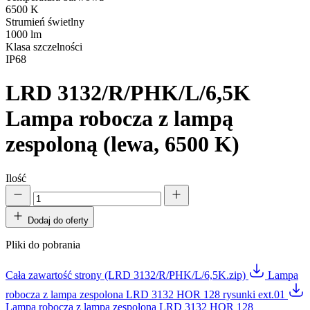
6500 K
Strumień świetlny
1000 lm
Klasa szczelności
IP68
LRD 3132/R/PHK/L/6,5K
Lampa robocza z lampą
zespoloną (lewa, 6500 K)
Ilość
Dodaj do oferty
Pliki do pobrania
Cała zawartość strony (LRD 3132/R/PHK/L/6,5K.zip)
Lampa
robocza z lampa zespolona LRD 3132 HOR 128 rysunki ext.01
Lampa robocza z lampa zespolona LRD 3132 HOR 128