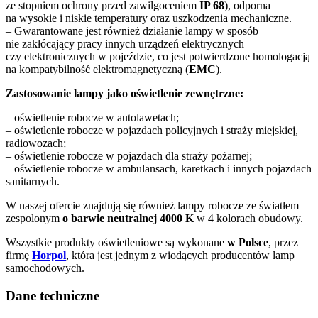
ze stopniem ochrony przed zawilgoceniem
IP 68
), odporna
na wysokie i niskie temperatury oraz uszkodzenia mechaniczne.
– Gwarantowane jest również działanie lampy w sposób
nie zakłócający pracy innych urządzeń elektrycznych
czy elektronicznych w pojeździe, co jest potwierdzone homologacją
na kompatybilność elektromagnetyczną (
EMC
).
Zastosowanie lampy jako oświetlenie zewnętrzne:
– oświetlenie robocze w autolawetach;
– oświetlenie robocze w pojazdach policyjnych i straży miejskiej,
radiowozach;
– oświetlenie robocze w pojazdach dla straży pożarnej;
– oświetlenie robocze w ambulansach, karetkach i innych pojazdach
sanitarnych.
W naszej ofercie znajdują się również lampy robocze ze światłem
zespolonym
o barwie neutralnej 4000 K
w 4 kolorach obudowy.
Wszystkie produkty oświetleniowe są wykonane
w Polsce
, przez
firmę
Horpol
, która jest jednym z wiodących producentów lamp
samochodowych.
Dane techniczne