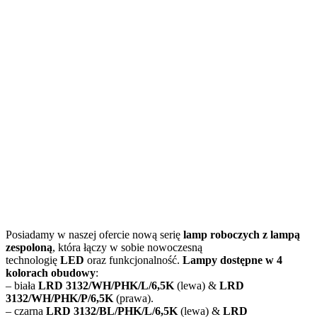
Posiadamy w naszej ofercie nową serię
lamp roboczych z lampą
zespoloną
, która łączy w sobie nowoczesną
technologię
LED
oraz funkcjonalność.
Lampy dostępne w 4
kolorach obudowy
:
– biała
LRD 3132/WH/PHK/L/6,5K
(lewa) &
LRD
3132/WH/PHK/P/6,5K
(prawa).
– czarna
LRD 3132/BL/PHK/L/6,5K
(lewa) &
LRD