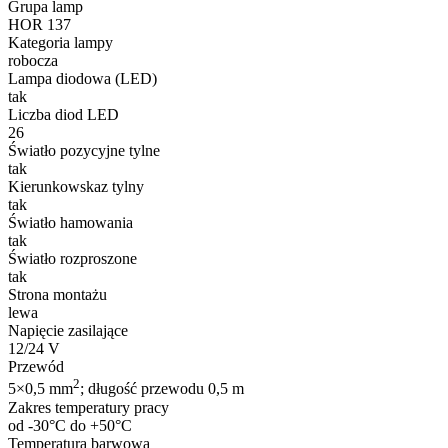
Grupa lamp
HOR 137
Kategoria lampy
robocza
Lampa diodowa (LED)
tak
Liczba diod LED
26
Światło pozycyjne tylne
tak
Kierunkowskaz tylny
tak
Światło hamowania
tak
Światło rozproszone
tak
Strona montażu
lewa
Napięcie zasilające
12/24 V
Przewód
2
5×0,5 mm
; długość przewodu 0,5 m
Zakres temperatury pracy
od -30°C do +50°C
Temperatura barwowa