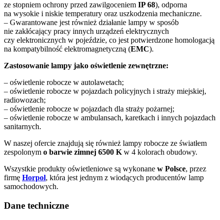
ze stopniem ochrony przed zawilgoceniem
IP 68
), odporna
na wysokie i niskie temperatury oraz uszkodzenia mechaniczne.
– Gwarantowane jest również działanie lampy w sposób
nie zakłócający pracy innych urządzeń elektrycznych
czy elektronicznych w pojeździe, co jest potwierdzone homologacją
na kompatybilność elektromagnetyczną (
EMC
).
Zastosowanie lampy jako oświetlenie zewnętrzne:
– oświetlenie robocze w autolawetach;
– oświetlenie robocze w pojazdach policyjnych i straży miejskiej,
radiowozach;
– oświetlenie robocze w pojazdach dla straży pożarnej;
– oświetlenie robocze w ambulansach, karetkach i innych pojazdach
sanitarnych.
W naszej ofercie znajdują się również lampy robocze ze światłem
zespolonym
o barwie zimnej 6500 K
w 4 kolorach obudowy.
Wszystkie produkty oświetleniowe są wykonane
w Polsce
, przez
firmę
Horpol
, która jest jednym z wiodących producentów lamp
samochodowych.
Dane techniczne