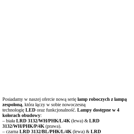
Posiadamy w naszej ofercie nową serię
lamp roboczych z lampą
zespoloną
, która łączy w sobie nowoczesną
technologię
LED
oraz funkcjonalność.
Lampy dostępne w 4
kolorach obudowy
:
– biała
LRD 3132/WH/PHK/L/4K
(lewa) &
LRD
3132/WH/PHK/P/4K
(prawa).
– czarna
LRD 3132/BL/PHK/L/4K
(lewa) &
LRD