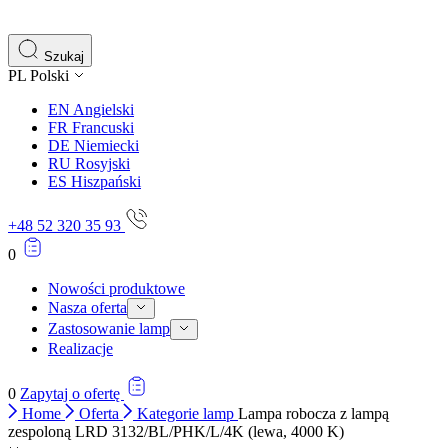
Szukaj
PL
Polski
EN
Angielski
FR
Francuski
DE
Niemiecki
RU
Rosyjski
ES
Hiszpański
+48 52 320 35 93
0
Nowości produktowe
Nasza oferta
Zastosowanie lamp
Realizacje
0
Zapytaj o ofertę
Home
Oferta
Kategorie lamp
Lampa robocza z lampą
zespoloną LRD 3132/BL/PHK/L/4K (lewa, 4000 K)