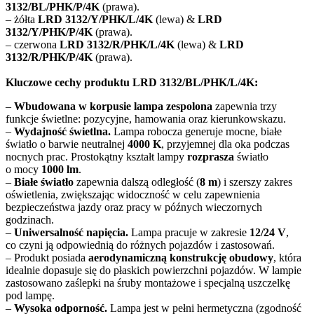
3132/BL/PHK/P/4K
(prawa).
– żółta
LRD 3132/Y/PHK/L/4K
(lewa) &
LRD
3132/Y/PHK/P/4K
(prawa).
– czerwona
LRD 3132/R/PHK/L/4K
(lewa) &
LRD
3132/R/PHK/P/4K
(prawa).
Kluczowe cechy produktu LRD 3132/BL/PHK/L/4K:
–
Wbudowana w korpusie lampa zespolona
zapewnia trzy
funkcje świetlne: pozycyjne, hamowania oraz kierunkowskazu.
–
Wydajność świetlna.
Lampa robocza generuje mocne, białe
światło o barwie neutralnej
4000 K
, przyjemnej dla oka podczas
nocnych prac. Prostokątny kształt lampy
rozprasza
światło
o mocy
1000 lm
.
–
Białe światło
zapewnia dalszą odległość (
8 m
) i szerszy zakres
oświetlenia, zwiększając widoczność w celu zapewnienia
bezpieczeństwa jazdy oraz pracy w późnych wieczornych
godzinach.
–
Uniwersalność napięcia.
Lampa pracuje w zakresie
12/24 V
,
co czyni ją odpowiednią do różnych pojazdów i zastosowań.
– Produkt posiada
aerodynamiczną konstrukcję obudowy
, która
idealnie dopasuje się do płaskich powierzchni pojazdów. W lampie
zastosowano zaślepki na śruby montażowe i specjalną uszczelkę
pod lampę.
–
Wysoka odporność.
Lampa jest w pełni hermetyczna (zgodność