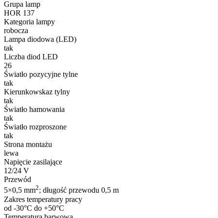
Grupa lamp
HOR 137
Kategoria lampy
robocza
Lampa diodowa (LED)
tak
Liczba diod LED
26
Światło pozycyjne tylne
tak
Kierunkowskaz tylny
tak
Światło hamowania
tak
Światło rozproszone
tak
Strona montażu
lewa
Napięcie zasilające
12/24 V
Przewód
2
5×0,5 mm
; długość przewodu 0,5 m
Zakres temperatury pracy
od -30°C do +50°C
Temperatura barwowa