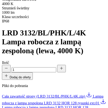
4000 K
Strumień świetlny
1000 lm
Klasa szczelności
IP68
LRD 3132/BL/PHK/L/4K
Lampa robocza z lampą
zespoloną (lewa, 4000 K)
Ilość
Dodaj do oferty
Pliki do pobrania
Cała zawartość strony (LRD 3132/BL/PHK/L/4K.zip)
Lampa
robocza z lampa zespolona LRD 3132 HOR 128 rysunki ext.01
Lampa robocza z lampa zespolona LRD 3132 HOR 128