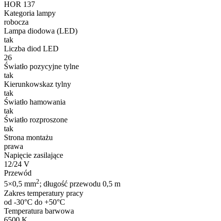
HOR 137
Kategoria lampy
robocza
Lampa diodowa (LED)
tak
Liczba diod LED
26
Światło pozycyjne tylne
tak
Kierunkowskaz tylny
tak
Światło hamowania
tak
Światło rozproszone
tak
Strona montażu
prawa
Napięcie zasilające
12/24 V
Przewód
2
5×0,5 mm
; długość przewodu 0,5 m
Zakres temperatury pracy
od -30°C do +50°C
Temperatura barwowa
6500 K