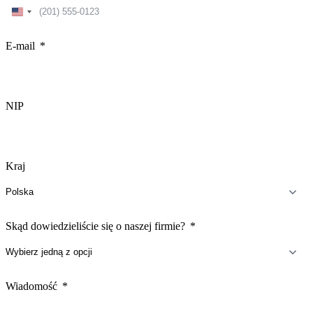
United
States
+1
E-mail
NIP
Kraj
Skąd dowiedzieliście się o naszej firmie?
Wiadomość