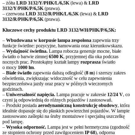
– żółta
LRD 3132/Y/PHK/L/6,5K
(lewa) &
LRD
3132/Y/PHK/P/6,5K
(prawa).
– czerwona
LRD 3132/R/PHK/L/6,5K
(lewa) &
LRD
3132/R/PHK/P/6,5K
(prawa).
Kluczowe cechy produktu LRD 3132/WH/PHK/P/6,5K:
–
Wbudowana w korpusie lampa zespolona
zapewnia trzy
funkcje świetlne: pozycyjne, hamowania oraz kierunkowskazu.
–
Wydajność świetlna.
Lampa robocza generuje mocne, białe
światło o barwie zimnej
6500 K
, przyjemnej dla oka podczas
nocnych prac. Prostokątny kształt lampy
rozprasza
światło
o mocy
1000 lm
.
–
Białe światło
zapewnia dalszą odległość (
8 m
) i szerszy zakres
oświetlenia, zwiększając widoczność w celu zapewnienia
bezpieczeństwa jazdy oraz pracy w późnych wieczornych
godzinach.
–
Uniwersalność napięcia.
Lampa pracuje w zakresie
12/24 V
, co
czyni ją odpowiednią do różnych pojazdów i zastosowań.
– Produkt posiada
aerodynamiczną konstrukcję obudowy
, która
idealnie dopasuje się do płaskich powierzchni pojazdów. W lampie
zastosowano zaślepki na śruby montażowe i specjalną uszczelkę
pod lampę.
–
Wysoka odporność.
Lampa jest w pełni hermetyczna (zgodność
ze stopniem ochrony przed zawilgoceniem
IP 68
), odporna