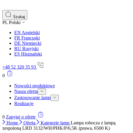
gromadząc i zgłaszając anonimowe informacje.
Marketing
Szukaj
PL
Polski
Marketingowe pliki cookie stosowane są w celu śledzenia 
istotne i interesujące dla poszczególnych użytkowników 
EN
Angielski
FR
Francuski
DE
Niemiecki
Nieklasyfikowane
RU
Rosyjski
ES
Hiszpański
Nieklasyfikowane pliki cookie, to pliki, które są w proce
+48 52 320 35 93
0
Nowości produktowe
Nasza oferta
Zastosowanie lamp
Realizacje
0
Zapytaj o ofertę
Home
Oferta
Kategorie lamp
Lampa robocza z lampą
zespoloną LRD 3132/WH/PHK/P/6,5K (prawa, 6500 K)