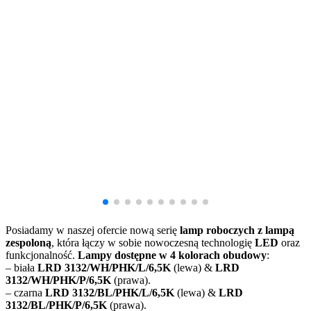
Posiadamy w naszej ofercie nową serię
lamp roboczych z lampą
zespoloną
, która łączy w sobie nowoczesną technologię
LED
oraz
funkcjonalność.
Lampy dostępne w 4 kolorach obudowy
:
– biała
LRD 3132/WH/PHK/L/6,5K
(lewa) &
LRD
3132/WH/PHK/P/6,5K
(prawa).
– czarna
LRD 3132/BL/PHK/L/6,5K
(lewa) &
LRD
3132/BL/PHK/P/6,5K
(prawa).