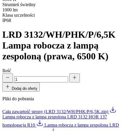
Strumień świetlny
1000 lm
Klasa szczelności
IP68
LRD 3132/WH/PHK/P/6,5K
Lampa robocza z lampą
zespoloną (prawa, 6500 K)
Ilość
Dodaj do oferty
Pliki do pobrania
Cała zawartość strony (LRD 3132/WH/PHK/P/6,5K.zip)
Lampa robocza z lampa zespolona LRD 3132 HOR 137
homologacja R10
Lampa robocza z lampa zespolona LRD