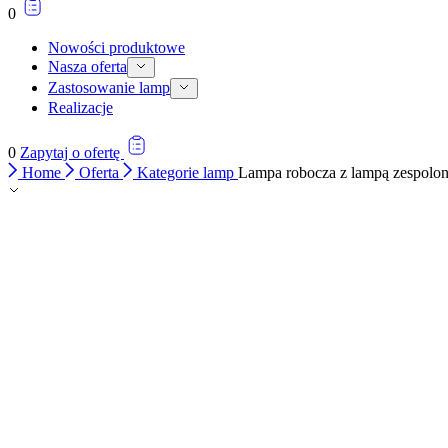
0
Nowości produktowe
Nasza oferta
Zastosowanie lamp
Realizacje
0
Zapytaj o ofertę
Home
Oferta
Kategorie lamp
Lampa robocza z lampą zespol