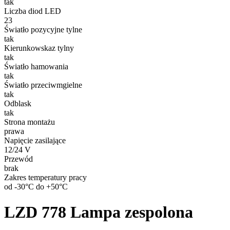
tak
Liczba diod LED
23
Światło pozycyjne tylne
tak
Kierunkowskaz tylny
tak
Światło hamowania
tak
Światło przeciwmgielne
tak
Odblask
tak
Strona montażu
prawa
Napięcie zasilające
12/24 V
Przewód
brak
Zakres temperatury pracy
od -30°C do +50°C
LZD 778
Lampa zespolona