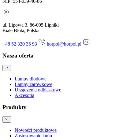
NIP: 554-039-40-86
ul. Lipowa 3, 86-005 Lipniki
Białe Błota, Polska
+48 52 320 35 93
horpol@horpol.pl
Nasza oferta
Lampy diodowe
Lampy żarówkowe
Urządzenia odblaskowe
Akcesoria
Produkty
Nowości produktowe
Zastosowanie lamp