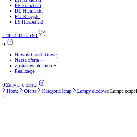
FR
Francuski
DE
Niemiecki
RU
Rosyjski
ES
Hiszpański
+48 52 320 35 93
0
Nowości produktowe
Nasza oferta
Zastosowanie lamp
Realizacje
0
Zapytaj o ofertę
Home
Oferta
Kategorie lamp
Lampy diodowe
Lampa zespo