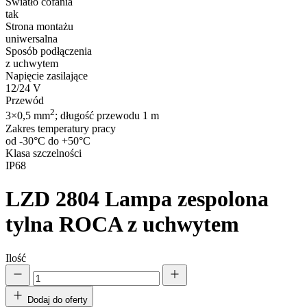
Światło cofania
tak
Strona montażu
uniwersalna
Sposób podłączenia
z uchwytem
Napięcie zasilające
12/24 V
Przewód
2
3×0,5 mm
; długość przewodu 1 m
Zakres temperatury pracy
od -30°C do +50°C
Klasa szczelności
IP68
LZD 2804
Lampa zespolona
tylna ROCA z uchwytem
Ilość
Dodaj do oferty