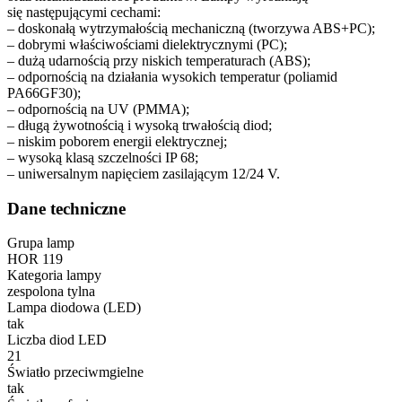
się następującymi cechami:
– doskonałą wytrzymałością mechaniczną (tworzywa ABS+PC);
– dobrymi właściwościami dielektrycznymi (PC);
– dużą udarnością przy niskich temperaturach (ABS);
– odpornością na działania wysokich temperatur (poliamid
PA66GF30);
– odpornością na UV (PMMA);
– długą żywotnością i wysoką trwałością diod;
– niskim poborem energii elektrycznej;
– wysoką klasą szczelności IP 68;
– uniwersalnym napięciem zasilającym 12/24 V.
Dane techniczne
Grupa lamp
HOR 119
Kategoria lampy
zespolona tylna
Lampa diodowa (LED)
tak
Liczba diod LED
21
Światło przeciwmgielne
tak