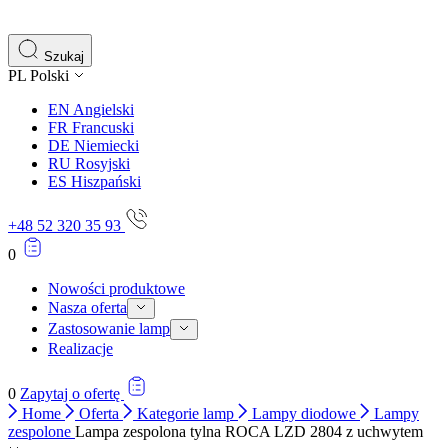
gromadząc i zgłaszając anonimowe informacje.
Marketing
Szukaj
PL
Polski
Marketingowe pliki cookie stosowane są w celu śledzenia 
istotne i interesujące dla poszczególnych użytkowników 
EN
Angielski
FR
Francuski
DE
Niemiecki
Nieklasyfikowane
RU
Rosyjski
ES
Hiszpański
Nieklasyfikowane pliki cookie, to pliki, które są w proce
+48 52 320 35 93
0
Nowości produktowe
Nasza oferta
Zastosowanie lamp
Realizacje
0
Zapytaj o ofertę
Home
Oferta
Kategorie lamp
Lampy diodowe
Lampy
zespolone
Lampa zespolona tylna ROCA LZD 2804 z uchwytem