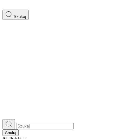
Szukaj
Anuluj
PL
Polski