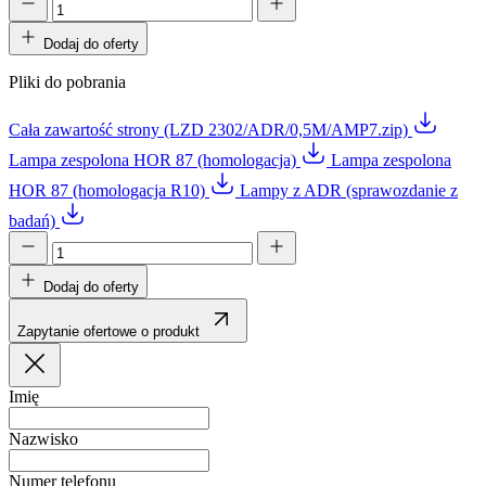
Dodaj do oferty
Pliki do pobrania
Cała zawartość strony (LZD 2302/ADR/0,5M/AMP7.zip)
Lampa zespolona HOR 87 (homologacja)
Lampa zespolona
HOR 87 (homologacja R10)
Lampy z ADR (sprawozdanie z
badań)
Dodaj do oferty
Zapytanie ofertowe o produkt
Imię
Nazwisko
Numer telefonu