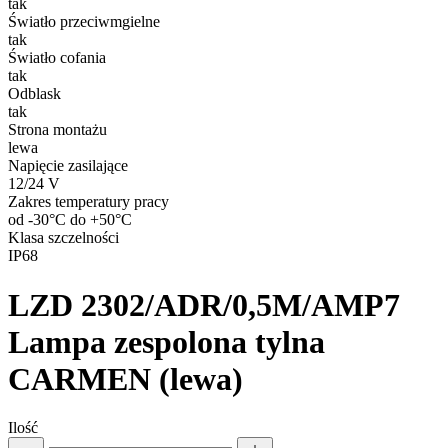
tak
Światło przeciwmgielne
tak
Światło cofania
tak
Odblask
tak
Strona montażu
lewa
Napięcie zasilające
12/24 V
Zakres temperatury pracy
od -30°C do +50°C
Klasa szczelności
IP68
LZD 2302/ADR/0,5M/AMP7
Lampa zespolona tylna
CARMEN (lewa)
Ilość