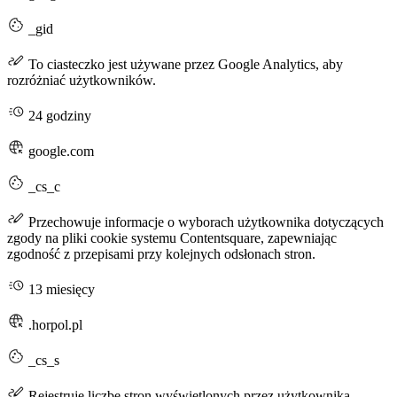
_gid
To ciasteczko jest używane przez Google Analytics, aby
rozróżniać użytkowników.
24 godziny
google.com
_cs_c
Przechowuje informacje o wyborach użytkownika dotyczących
zgody na pliki cookie systemu Contentsquare, zapewniając
zgodność z przepisami przy kolejnych odsłonach stron.
13 miesięcy
.horpol.pl
_cs_s
Rejestruje liczbę stron wyświetlonych przez użytkownika