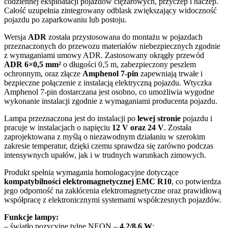
codziennej eksploatacji pojazdów ciężarowych, przyczep i naczep.
Całość uzupełnia zintegrowany odblask zwiększający widoczność
pojazdu po zaparkowaniu lub postoju.
Wersja
ADR
została przystosowana do montażu w pojazdach
przeznaczonych do przewozu materiałów niebezpiecznych zgodnie
z wymaganiami umowy ADR. Zastosowany okrągły przewód
ADR 6×0,5 mm²
o długości 0,5 m, zabezpieczony peszlem
ochronnym, oraz złącze
Amphenol 7-pin
zapewniają trwałe i
bezpieczne połączenie z instalacją elektryczną pojazdu. Wtyczka
Amphenol 7-pin dostarczana jest osobno, co umożliwia wygodne
wykonanie instalacji zgodnie z wymaganiami producenta pojazdu.
Lampa przeznaczona jest do instalacji po
lewej stronie
pojazdu i
pracuje w instalacjach o napięciu
12 V oraz 24 V
. Została
zaprojektowana z myślą o niezawodnym działaniu w szerokim
zakresie temperatur, dzięki czemu sprawdza się zarówno podczas
intensywnych upałów, jak i w trudnych warunkach zimowych.
Produkt spełnia wymagania homologacyjne dotyczące
kompatybilności elektromagnetycznej EMC R10
, co potwierdza
jego odporność na zakłócenia elektromagnetyczne oraz prawidłową
współpracę z elektronicznymi systemami współczesnych pojazdów.
Funkcje lampy:
– światło pozycyjne tylne NEON –
4,2/8,6 W
;