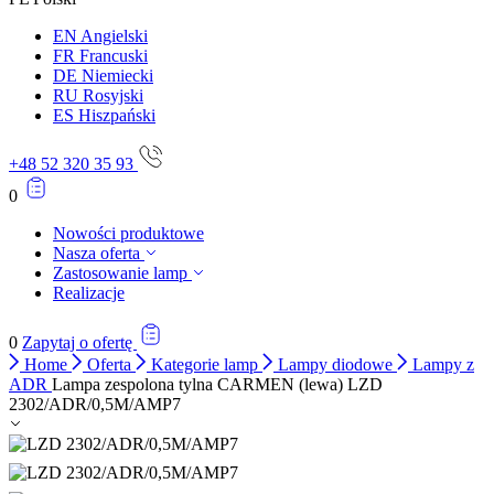
EN
Angielski
FR
Francuski
DE
Niemiecki
RU
Rosyjski
ES
Hiszpański
+48 52 320 35 93
0
Nowości produktowe
Nasza oferta
Zastosowanie lamp
Realizacje
0
Zapytaj o ofertę
Home
Oferta
Kategorie lamp
Lampy diodowe
Lampy z
ADR
Lampa zespolona tylna CARMEN (lewa) LZD
2302/ADR/0,5M/AMP7