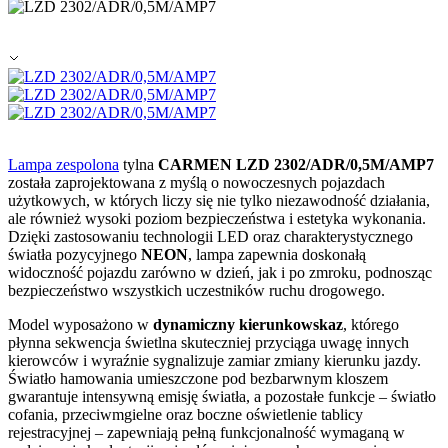
Lampa zespolona
tylna
CARMEN LZD 2302/ADR/0,5M/AMP7
została zaprojektowana z myślą o nowoczesnych pojazdach
użytkowych, w których liczy się nie tylko niezawodność działania,
ale również wysoki poziom bezpieczeństwa i estetyka wykonania.
Dzięki zastosowaniu technologii LED oraz charakterystycznego
światła pozycyjnego
NEON
, lampa zapewnia doskonałą
widoczność pojazdu zarówno w dzień, jak i po zmroku, podnosząc
bezpieczeństwo wszystkich uczestników ruchu drogowego.
Model wyposażono w
dynamiczny kierunkowskaz
, którego
płynna sekwencja świetlna skuteczniej przyciąga uwagę innych
kierowców i wyraźnie sygnalizuje zamiar zmiany kierunku jazdy.
Światło hamowania umieszczone pod bezbarwnym kloszem
gwarantuje intensywną emisję światła, a pozostałe funkcje – światło
cofania, przeciwmgielne oraz boczne oświetlenie tablicy
rejestracyjnej – zapewniają pełną funkcjonalność wymaganą w