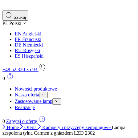
gromadząc i zgłaszając anonimowe informacje.
Marketing
Szukaj
PL
Polski
Marketingowe pliki cookie stosowane są w celu śledzenia 
istotne i interesujące dla poszczególnych użytkowników 
EN
Angielski
FR
Francuski
DE
Niemiecki
Nieklasyfikowane
RU
Rosyjski
ES
Hiszpański
Nieklasyfikowane pliki cookie, to pliki, które są w proce
+48 52 320 35 93
0
Nowości produktowe
Nasza oferta
Zastosowanie lamp
Realizacje
0
Zapytaj o ofertę
Home
Oferta
Kampery i przyczepy kempingowe
Lampa
zespolona tylna Carmen z gniazdem LZD 2302