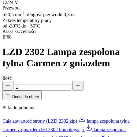
12/24 V
Przewód
2
6×0,5 mm
; długość przewodu 0,3 m
Zakres temperatury pracy
od -30°C do +50°C
Klasa szczelności
IP68
LZD 2302
Lampa zespolona
tylna Carmen z gniazdem
Ilość
Dodaj do oferty
Pliki do pobrania
Cała zawartość strony (LZD 2302.zip)
lampa zespolona tylna
carmen z gniazdem lzd 2302 homologacja
lampa zespolona