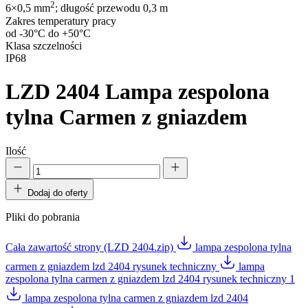
2
6×0,5 mm
; długość przewodu 0,3 m
Zakres temperatury pracy
od -30°C do +50°C
Klasa szczelności
IP68
LZD 2404
Lampa zespolona
tylna Carmen z gniazdem
Ilość
Dodaj do oferty
Pliki do pobrania
Cała zawartość strony (LZD 2404.zip)
lampa zespolona tylna
carmen z gniazdem lzd 2404 rysunek techniczny
lampa
zespolona tylna carmen z gniazdem lzd 2404 rysunek techniczny 1
lampa zespolona tylna carmen z gniazdem lzd 2404