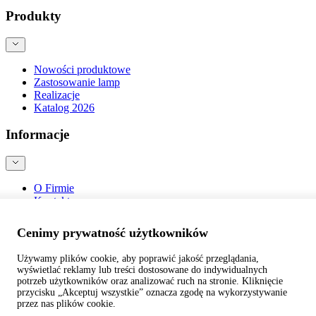
Produkty
Nowości produktowe
Zastosowanie lamp
Realizacje
Katalog 2026
Informacje
O Firmie
Kontakt
Blog
Bezpieczeństwo produktów
Cenimy prywatność użytkowników
Używamy plików cookie, aby poprawić jakość przeglądania,
wyświetlać reklamy lub treści dostosowane do indywidualnych
potrzeb użytkowników oraz analizować ruch na stronie. Kliknięcie
przycisku „Akceptuj wszystkie” oznacza zgodę na wykorzystywanie
©
webtom.pl
przez nas plików cookie.