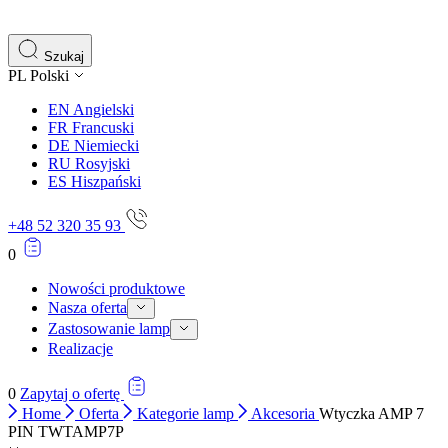
gromadząc i zgłaszając anonimowe informacje.
Marketing
Szukaj
PL
Polski
Marketingowe pliki cookie stosowane są w celu śledzenia 
istotne i interesujące dla poszczególnych użytkowników 
EN
Angielski
FR
Francuski
DE
Niemiecki
Nieklasyfikowane
RU
Rosyjski
ES
Hiszpański
Nieklasyfikowane pliki cookie, to pliki, które są w proce
+48 52 320 35 93
0
Nowości produktowe
Nasza oferta
Zastosowanie lamp
Realizacje
0
Zapytaj o ofertę
Home
Oferta
Kategorie lamp
Akcesoria
Wtyczka AMP 7
PIN TWTAMP7P