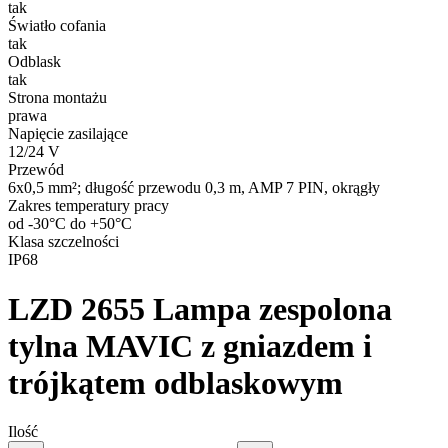
tak
Światło cofania
tak
Odblask
tak
Strona montażu
prawa
Napięcie zasilające
12/24 V
Przewód
6x0,5 mm²; długość przewodu 0,3 m, AMP 7 PIN, okrągły
Zakres temperatury pracy
od -30°C do +50°C
Klasa szczelności
IP68
LZD 2655
Lampa zespolona
tylna MAVIC z gniazdem i
trójkątem odblaskowym
Ilość