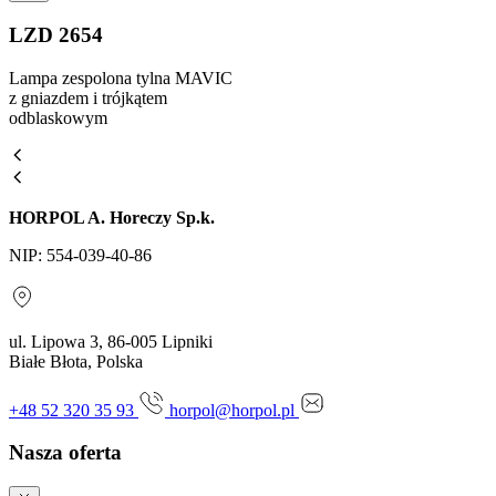
LZD 2654
Lampa zespolona tylna MAVIC
z gniazdem i trójkątem
odblaskowym
HORPOL A. Horeczy Sp.k.
NIP: 554-039-40-86
ul. Lipowa 3, 86-005 Lipniki
Białe Błota, Polska
+48 52 320 35 93
horpol@horpol.pl
Nasza oferta