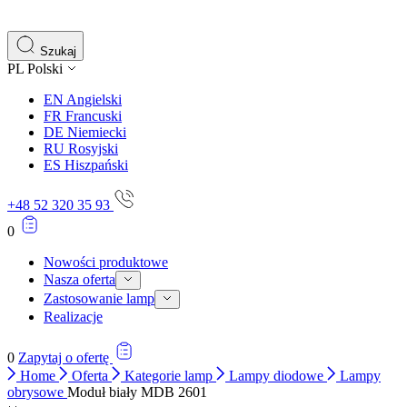
gromadząc i zgłaszając anonimowe informacje.
Marketing
Szukaj
PL
Polski
Marketingowe pliki cookie stosowane są w celu śledzenia 
istotne i interesujące dla poszczególnych użytkowników 
EN
Angielski
FR
Francuski
DE
Niemiecki
Nieklasyfikowane
RU
Rosyjski
ES
Hiszpański
Nieklasyfikowane pliki cookie, to pliki, które są w proce
+48 52 320 35 93
0
Nowości produktowe
Nasza oferta
Zastosowanie lamp
Realizacje
0
Zapytaj o ofertę
Home
Oferta
Kategorie lamp
Lampy diodowe
Lampy
obrysowe
Moduł biały MDB 2601