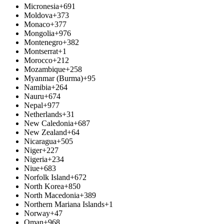
Micronesia
+691
Moldova
+373
Monaco
+377
Mongolia
+976
Montenegro
+382
Montserrat
+1
Morocco
+212
Mozambique
+258
Myanmar (Burma)
+95
Namibia
+264
Nauru
+674
Nepal
+977
Netherlands
+31
New Caledonia
+687
New Zealand
+64
Nicaragua
+505
Niger
+227
Nigeria
+234
Niue
+683
Norfolk Island
+672
North Korea
+850
North Macedonia
+389
Northern Mariana Islands
+1
Norway
+47
Oman
+968