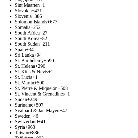
Sint Maarten
+1
Slovakia
+421
Slovenia
+386
Solomon Islands
+677
Somalia
+252
South Africa
+27
South Korea
+82
South Sudan
+211
Spain
+34
Sri Lanka
+94
St. Barthélemy
+590
St. Helena
+290
St. Kitts & Nevis
+1
St. Lucia
+1
St. Martin
+590
St. Pierre & Miquelon
+508
St. Vincent & Grenadines
+1
Sudan
+249
Suriname
+597
Svalbard & Jan Mayen
+47
Sweden
+46
Switzerland
+41
Syria
+963
Taiwan
+886