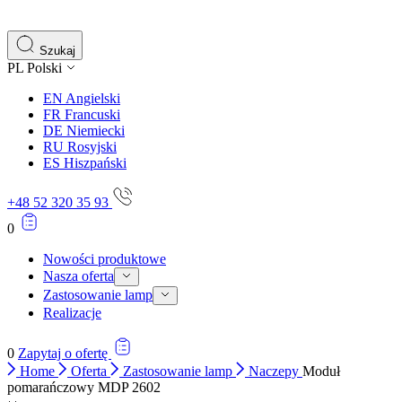
Szukaj
PL
Polski
EN
Angielski
FR
Francuski
DE
Niemiecki
RU
Rosyjski
ES
Hiszpański
+48 52 320 35 93
0
Nowości produktowe
Nasza oferta
Zastosowanie lamp
Realizacje
0
Zapytaj o ofertę
Home
Oferta
Zastosowanie lamp
Naczepy
Moduł
pomarańczowy MDP 2602