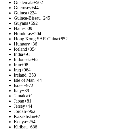
Guatemala
+502
Guernsey
+44
Guinea
+224
Guinea-Bissau
+245
Guyana
+592
Haiti
+509
Honduras
+504
Hong Kong SAR China
+852
Hungary
+36
Iceland
+354
India
+91
Indonesia
+62
Iran
+98
Iraq
+964
Ireland
+353
Isle of Man
+44
Israel
+972
Italy
+39
Jamaica
+1
Japan
+81
Jersey
+44
Jordan
+962
Kazakhstan
+7
Kenya
+254
Kiribati
+686