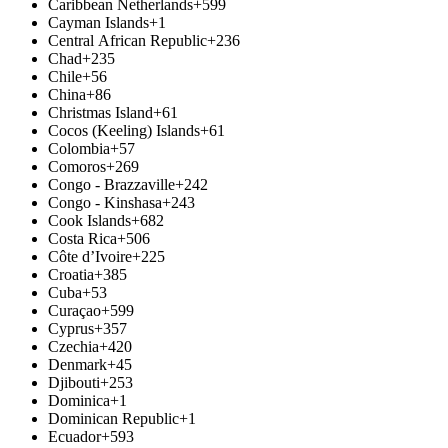
Caribbean Netherlands
+599
Cayman Islands
+1
Central African Republic
+236
Chad
+235
Chile
+56
China
+86
Christmas Island
+61
Cocos (Keeling) Islands
+61
Colombia
+57
Comoros
+269
Congo - Brazzaville
+242
Congo - Kinshasa
+243
Cook Islands
+682
Costa Rica
+506
Côte d’Ivoire
+225
Croatia
+385
Cuba
+53
Curaçao
+599
Cyprus
+357
Czechia
+420
Denmark
+45
Djibouti
+253
Dominica
+1
Dominican Republic
+1
Ecuador
+593