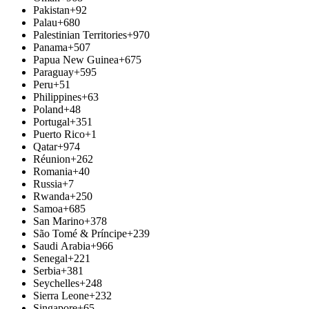
Pakistan
+92
Palau
+680
Palestinian Territories
+970
Panama
+507
Papua New Guinea
+675
Paraguay
+595
Peru
+51
Philippines
+63
Poland
+48
Portugal
+351
Puerto Rico
+1
Qatar
+974
Réunion
+262
Romania
+40
Russia
+7
Rwanda
+250
Samoa
+685
San Marino
+378
São Tomé & Príncipe
+239
Saudi Arabia
+966
Senegal
+221
Serbia
+381
Seychelles
+248
Sierra Leone
+232
Singapore
+65