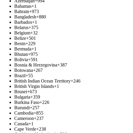
Azerbaijan
+994
Bahamas
+1
Bahrain
+973
Bangladesh
+880
Barbados
+1
Belarus
+375
Belgium
+32
Belize
+501
Benin
+229
Bermuda
+1
Bhutan
+975
Bolivia
+591
Bosnia & Herzegovina
+387
Botswana
+267
Brazil
+55
British Indian Ocean Territory
+246
British Virgin Islands
+1
Brunei
+673
Bulgaria
+359
Burkina Faso
+226
Burundi
+257
Cambodia
+855
Cameroon
+237
Canada
+1
Cape Verde
+238