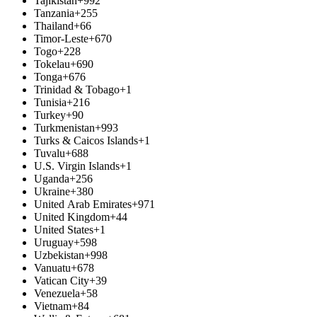
Tajikistan
+992
Tanzania
+255
Thailand
+66
Timor-Leste
+670
Togo
+228
Tokelau
+690
Tonga
+676
Trinidad & Tobago
+1
Tunisia
+216
Turkey
+90
Turkmenistan
+993
Turks & Caicos Islands
+1
Tuvalu
+688
U.S. Virgin Islands
+1
Uganda
+256
Ukraine
+380
United Arab Emirates
+971
United Kingdom
+44
United States
+1
Uruguay
+598
Uzbekistan
+998
Vanuatu
+678
Vatican City
+39
Venezuela
+58
Vietnam
+84