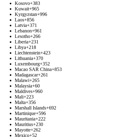
Kosovo
+383
Kuwait
+965
Kyrgyzstan
+996
Laos
+856
Latvia
+371
Lebanon
+961
Lesotho
+266
Liberia
+231
Libya
+218
Liechtenstein
+423
Lithuania
+370
Luxembourg
+352
Macao SAR China
+853
Madagascar
+261
Malawi
+265
Malaysia
+60
Maldives
+960
Mali
+223
Malta
+356
Marshall Islands
+692
Martinique
+596
Mauritania
+222
Mauritius
+230
Mayotte
+262
Mexico
+52