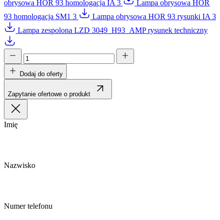
obrysowa HOR 93 homologacja IA 3
Lampa obrysowa HOR
93 homologacja SM1 3
Lampa obrysowa HOR 93 rysunki IA 3
Lampa zespolona LZD 3049_H93_AMP rysunek techniczny
Dodaj do oferty
Zapytanie ofertowe o produkt
Imię
Nazwisko
Numer telefonu