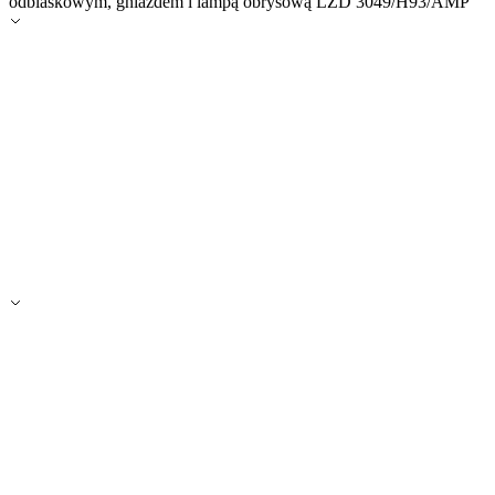
odblaskowym, gniazdem i lampą obrysową LZD 3049/H93/AMP
Zapisz moje preferencje
Akceptuj wszystko