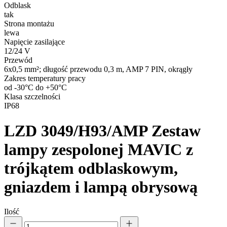
Odblask
tak
Strona montażu
lewa
Napięcie zasilające
12/24 V
Przewód
6x0,5 mm²; długość przewodu 0,3 m, AMP 7 PIN, okrągły
Zakres temperatury pracy
od -30°C do +50°C
Klasa szczelności
IP68
LZD 3049/H93/AMP
Zestaw
lampy zespolonej MAVIC z
trójkątem odblaskowym,
gniazdem i lampą obrysową
Ilość