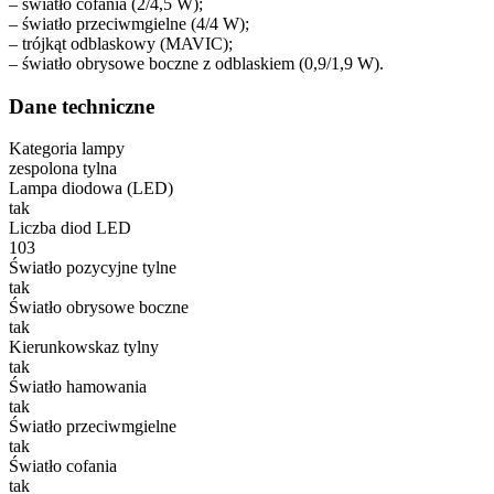
– światło cofania (2/4,5 W);
– światło przeciwmgielne (4/4 W);
– trójkąt odblaskowy (MAVIC);
– światło obrysowe boczne z odblaskiem (0,9/1,9 W).
Dane techniczne
Kategoria lampy
zespolona tylna
Lampa diodowa (LED)
tak
Liczba diod LED
103
Światło pozycyjne tylne
tak
Światło obrysowe boczne
tak
Kierunkowskaz tylny
tak
Światło hamowania
tak
Światło przeciwmgielne
tak
Światło cofania
tak