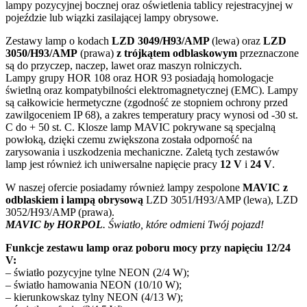
lampy pozycyjnej bocznej oraz oświetlenia tablicy rejestracyjnej w
pojeździe lub wiązki zasilającej lampy obrysowe.
Zestawy lamp o kodach
LZD 3049/H93/AMP
(lewa) oraz
LZD
3050/H93/AMP
(prawa)
z trójkątem odblaskowym
przeznaczone
są do przyczep, naczep, lawet oraz maszyn rolniczych.
Lampy grupy HOR 108 oraz HOR 93 posiadają homologacje
świetlną oraz kompatybilności elektromagnetycznej (EMC). Lampy
są całkowicie hermetyczne (zgodność ze stopniem ochrony przed
zawilgoceniem IP 68), a zakres temperatury pracy wynosi od -30 st.
C do + 50 st. C. Klosze lamp MAVIC pokrywane są specjalną
powłoką, dzięki czemu zwiększona została odporność na
zarysowania i uszkodzenia mechaniczne. Zaletą tych zestawów
lamp jest również ich uniwersalne napięcie pracy
12 V
i
24 V
.
W naszej ofercie posiadamy również lampy zespolone
MAVIC z
odblaskiem i lampą obrysową
LZD 3051/H93/AMP (lewa), LZD
3052/H93/AMP (prawa).
MAVIC by HORPOL
.
Światło, które odmieni Twój pojazd!
Funkcje zestawu lamp oraz poboru mocy przy napięciu 12/24
V:
– światło pozycyjne tylne NEON (2/4 W);
– światło hamowania NEON (10/10 W);
– kierunkowskaz tylny NEON (4/13 W);