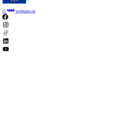
©
webtom.pl