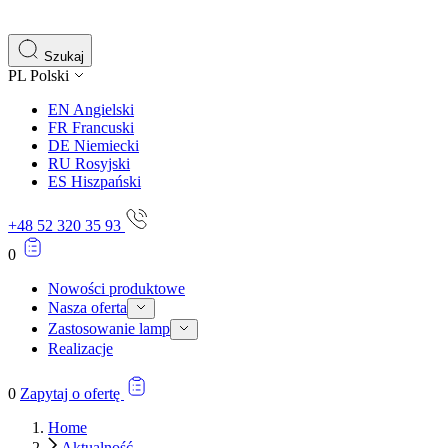
Szukaj
PL
Polski
EN
Angielski
FR
Francuski
DE
Niemiecki
RU
Rosyjski
ES
Hiszpański
+48 52 320 35 93
0
Nowości produktowe
Nasza oferta
Zastosowanie lamp
Realizacje
0
Zapytaj o ofertę
Home
Aktualność