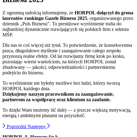
Z ogromną radością informujemy, że
HORPOL dołączył do grona
laureatów rankingu Gazele Biznesu 2025
, organizowanego przez
dziennik „Puls Biznesu”. To prestiżowe wyróżnienie trafia do
najbardziej dynamicznie rozwijających się polskich firm z sektora
MŚP.
Dla nas to coś więcej niż tytuł. To potwierdzenie, że konsekwentna
praca, długofalowe myślenie i zaangażowanie całego zespołu
przynoszą realne efekty. Od lat rozwijamy firmę krok po kroku,
pozostając wierni wartościom, na których HORPOL został
zbudowany — jakości, odpowiedzialności i partnerskiemu
podejściu do biznesu.
To wyróżnienie nie byłoby możliwe bez ludzi, którzy tworzą
HORPOL każdego dnia.
Dziękujemy naszym pracownikom za zaangażowanie,
partnerom za współpracę oraz klientom za zaufanie.
To dzięki Wam możemy iść dalej — z jeszcze większą motywacją,
energią i ambitnymi planami na przyszłość.
Poprzedni
Następny
HORPOL A. Horeczy Sp.k.