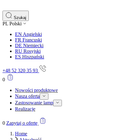
Szukaj
PL
Polski
EN
Angielski
FR
Francuski
DE
Niemiecki
RU
Rosyjski
ES
Hiszpański
+48 52 320 35 93
0
Nowości produktowe
Nasza oferta
Zastosowanie lamp
Realizacje
0
Zapytaj o ofertę
Home
Aktualność