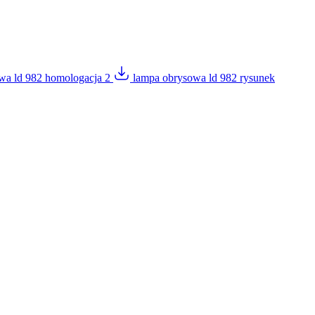
icy zachowują się na stronie,
wa ld 982 homologacja 2
lampa obrysowa ld 982 rysunek
t wyświetlanie reklam, które są
dawców strony trzeciej.
h ciasteczek.
Akceptuj wszystko