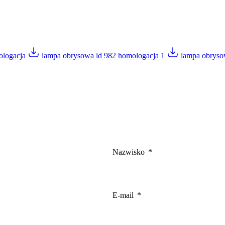
gają właścicielem stron internetowych zrozumieć, w jaki sposób różni użytkown
owe informacje.
ologacja
lampa obrysowa ld 982 homologacja 1
lampa obryso
owane są w celu śledzenia użytkowników na stronach internetowych. Celem jes
szczególnych użytkowników i tym samym bardziej cenne dla wydawców i reklamo
 to pliki, które są w procesie klasyfikowania, wraz z dostawcami poszczególnyc
Nazwisko
Zapisz moje preferencje
E-mail