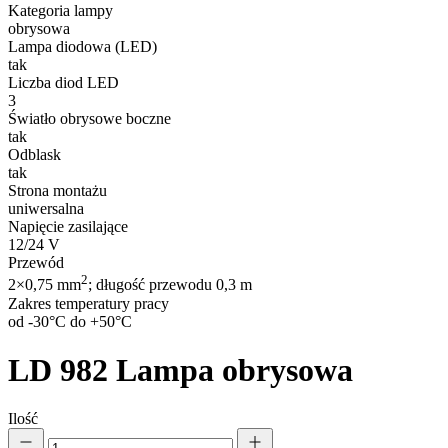
Kategoria lampy
obrysowa
Lampa diodowa (LED)
tak
Liczba diod LED
3
Światło obrysowe boczne
tak
Odblask
tak
Wykorzystujemy pliki cookie do
Strona montażu
witrynie. Informacje o tym, j
Partnerzy mogą połączyć te in
uniwersalna
Napięcie zasilające
12/24 V
Przewód
Niezbędne
2
2×0,75 mm
; długość przewodu 0,3 m
Zakres temperatury pracy
Niezbędne pliki cookie mają k
od -30°C do +50°C
nich. Te pliki cookie nie prze
LD 982
Lampa obrysowa
Preferencje
Pliki cookie dotyczące prefere
Ilość
preferowany język lub region,