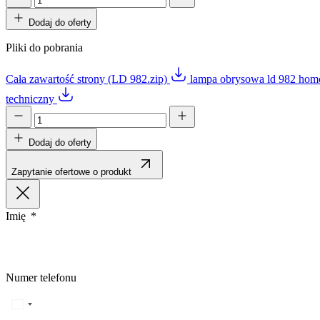
Statystyka
Dodaj do oferty
Statystyczne pliki cookie poma
Pliki do pobrania
gromadząc i zgłaszając anonim
Cała zawartość strony (LD 982.zip)
lampa obrysowa ld 982 hom
Marketing
techniczny
Marketingowe pliki cookie stos
istotne i interesujące dla po
Dodaj do oferty
Nieklasyfikowane
Zapytanie ofertowe o produkt
Nieklasyfikowane pliki cookie,
Imię
Odrzuć
Numer telefonu