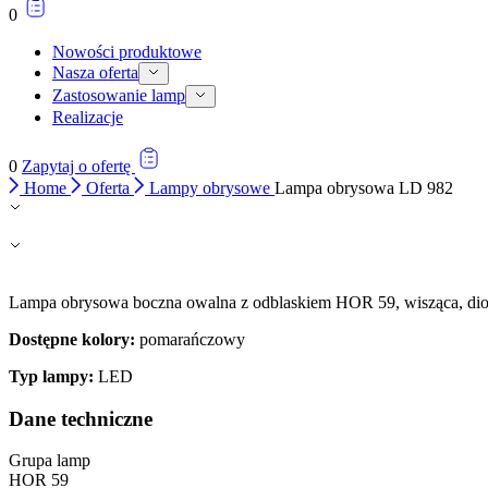
0
Nowości produktowe
Nasza oferta
Zastosowanie lamp
Realizacje
0
Zapytaj o ofertę
Home
Oferta
Lampy obrysowe
Lampa obrysowa LD 982
Lampa obrysowa boczna owalna z odblaskiem HOR 59, wisząca, d
Dostępne kolory:
pomarańczowy
Typ lampy:
LED
Dane techniczne
Grupa lamp
HOR 59