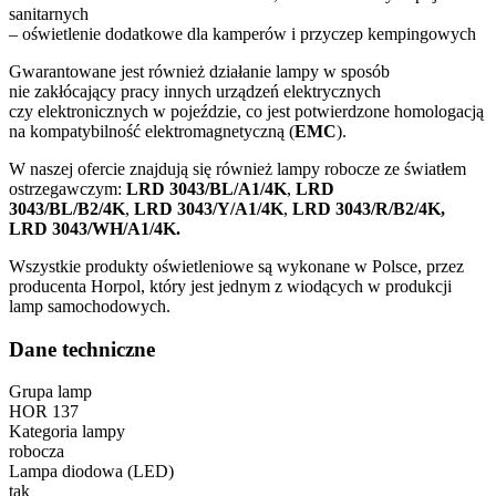
sanitarnych
– oświetlenie dodatkowe dla kamperów i przyczep kempingowych
Gwarantowane jest również działanie lampy w sposób
nie zakłócający pracy innych urządzeń elektrycznych
czy elektronicznych w pojeździe, co jest potwierdzone homologacją
na kompatybilność elektromagnetyczną (
EMC
).
W naszej ofercie znajdują się również lampy robocze ze światłem
ostrzegawczym:
LRD 3043/BL/A1/4K
,
LRD
3043/BL/B2/4K
,
LRD 3043/Y/A1/4K
,
LRD 3043/R/B2/4K,
LRD 3043/WH/A1/4K.
Wszystkie produkty oświetleniowe są wykonane w Polsce, przez
producenta Horpol, który jest jednym z wiodących w produkcji
lamp samochodowych.
Dane techniczne
Grupa lamp
HOR 137
Kategoria lampy
robocza
Lampa diodowa (LED)
tak