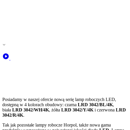
Posiadamy w naszej ofercie nową serię lamp roboczych LED,
dostępną w 4 kolorach obudowy: czarna
LRD 3042/BL/4K
,
biała
LRD 3042/WH/4K
, żółta
LRD 3042/Y/4K
i czerwona
LRD
3042/R/4K
.
Tak jak pozostałe lampy robocze Horpol, także nowa gama