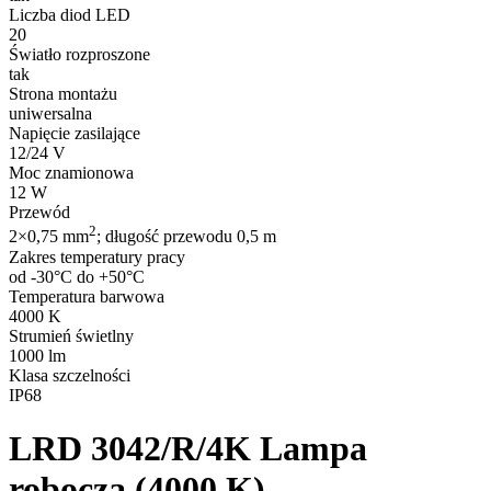
Liczba diod LED
20
Światło rozproszone
tak
Strona montażu
uniwersalna
Napięcie zasilające
12/24 V
Moc znamionowa
12 W
Przewód
2
2×0,75 mm
; długość przewodu 0,5 m
Zakres temperatury pracy
od -30°C do +50°C
Temperatura barwowa
4000 K
Strumień świetlny
1000 lm
Klasa szczelności
IP68
LRD 3042/R/4K
Lampa
robocza (4000 K)