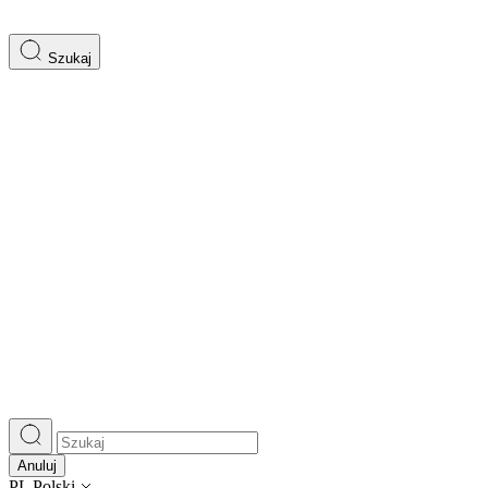
Szukaj
Anuluj
PL
Polski