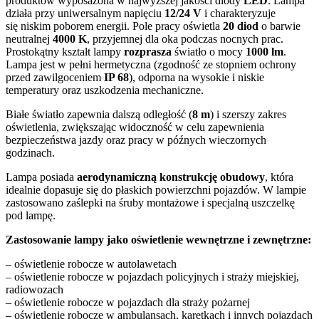
produktów wyposażona w najwyższej jakości diody
LED
. Lampa
działa przy uniwersalnym napięciu
12/24 V
i charakteryzuje
się niskim poborem energii. Pole pracy oświetla
20 diod
o barwie
neutralnej
4000 K
, przyjemnej dla oka podczas nocnych prac.
Prostokątny kształt lampy
rozprasza
światło o mocy
1000 lm
.
Lampa jest w pełni hermetyczna (zgodność ze stopniem ochrony
przed zawilgoceniem
IP 68
), odporna na wysokie i niskie
temperatury oraz uszkodzenia mechaniczne.
Białe światło zapewnia dalszą odległość (
8 m
) i szerszy zakres
oświetlenia, zwiększając widoczność w celu zapewnienia
bezpieczeństwa jazdy oraz pracy w późnych wieczornych
godzinach.
Lampa posiada
aerodynamiczną konstrukcję obudowy
, która
idealnie dopasuje się do płaskich powierzchni pojazdów. W lampie
zastosowano zaślepki na śruby montażowe i specjalną uszczelkę
pod lampę.
Zastosowanie lampy jako oświetlenie wewnętrzne i zewnętrzne:
– oświetlenie robocze w autolawetach
– oświetlenie robocze w pojazdach policyjnych i straży miejskiej,
radiowozach
– oświetlenie robocze w pojazdach dla straży pożarnej
– oświetlenie robocze w ambulansach, karetkach i innych pojazdach