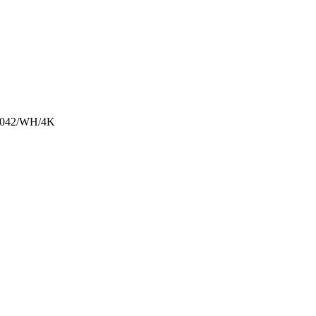
 3042/WH/4K