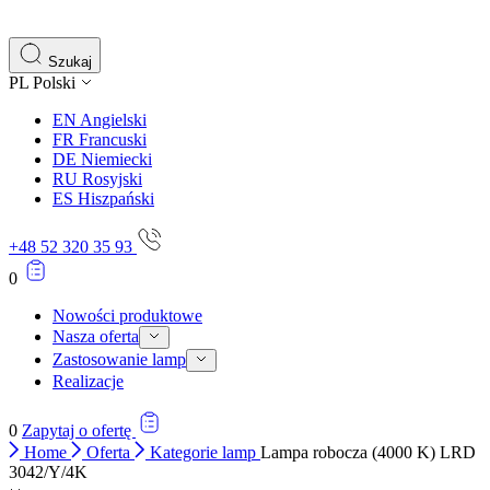
gromadząc i zgłaszając anonimowe informacje.
Marketing
Szukaj
PL
Polski
Marketingowe pliki cookie stosowane są w celu śledzenia 
istotne i interesujące dla poszczególnych użytkowników 
EN
Angielski
FR
Francuski
DE
Niemiecki
Nieklasyfikowane
RU
Rosyjski
ES
Hiszpański
Nieklasyfikowane pliki cookie, to pliki, które są w proce
+48 52 320 35 93
0
Nowości produktowe
Nasza oferta
Zastosowanie lamp
Realizacje
0
Zapytaj o ofertę
Home
Oferta
Kategorie lamp
Lampa robocza (4000 K) LRD
3042/Y/4K