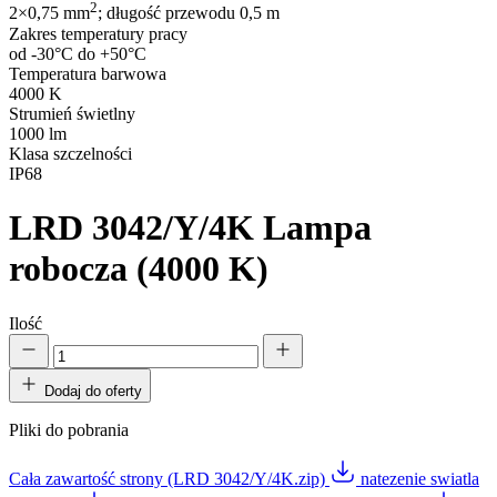
2
2×0,75 mm
; długość przewodu 0,5 m
Zakres temperatury pracy
od -30°C do +50°C
Temperatura barwowa
4000 K
Strumień świetlny
1000 lm
Klasa szczelności
IP68
LRD 3042/Y/4K
Lampa
robocza (4000 K)
Ilość
Dodaj do oferty
Pliki do pobrania
Cała zawartość strony (LRD 3042/Y/4K.zip)
natezenie swiatla