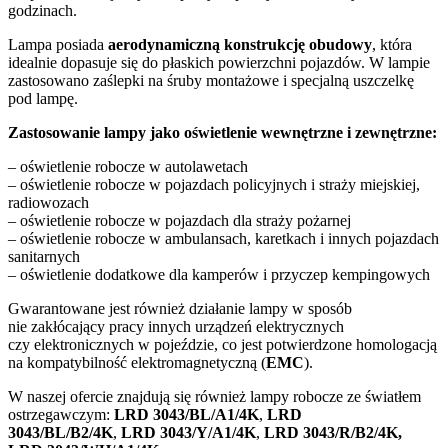
godzinach.
Lampa posiada
aerodynamiczną konstrukcję obudowy
, która
idealnie dopasuje się do płaskich powierzchni pojazdów. W lampie
zastosowano zaślepki na śruby montażowe i specjalną uszczelkę
pod lampę.
Zastosowanie lampy jako oświetlenie wewnętrzne i zewnętrzne:
– oświetlenie robocze w autolawetach
– oświetlenie robocze w pojazdach policyjnych i straży miejskiej,
radiowozach
– oświetlenie robocze w pojazdach dla straży pożarnej
– oświetlenie robocze w ambulansach, karetkach i innych pojazdach
sanitarnych
– oświetlenie dodatkowe dla kamperów i przyczep kempingowych
Gwarantowane jest również działanie lampy w sposób
nie zakłócający pracy innych urządzeń elektrycznych
czy elektronicznych w pojeździe, co jest potwierdzone homologacją
na kompatybilność elektromagnetyczną (
EMC
).
W naszej ofercie znajdują się również lampy robocze ze światłem
ostrzegawczym:
LRD 3043/BL/A1/4K
,
LRD
3043/BL/B2/4K
,
LRD 3043/Y/A1/4K
,
LRD 3043/R/B2/4K,