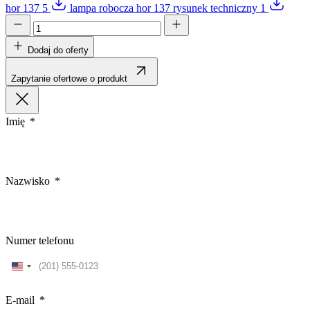
hor 137 5
lampa robocza hor 137 rysunek techniczny 1
Dodaj do oferty
Zapytanie ofertowe o produkt
Imię
Nazwisko
Numer telefonu
United
States
+1
E-mail