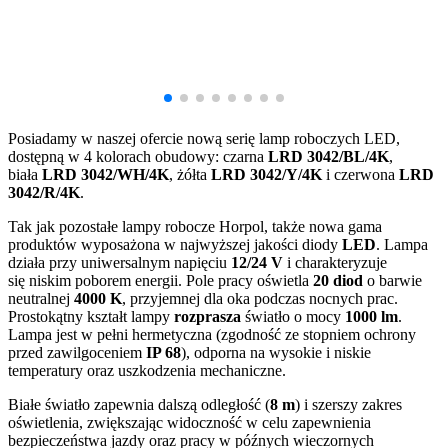
Posiadamy w naszej ofercie nową serię lamp roboczych LED,
dostępną w 4 kolorach obudowy: czarna
LRD 3042/BL/4K
,
biała
LRD 3042/WH/4K
, żółta
LRD 3042/Y/4K
i czerwona
LRD
3042/R/4K
.
Tak jak pozostałe lampy robocze Horpol, także nowa gama
produktów wyposażona w najwyższej jakości diody
LED
. Lampa
działa przy uniwersalnym napięciu
12/24 V
i charakteryzuje
się niskim poborem energii. Pole pracy oświetla
20 diod
o barwie
neutralnej
4000 K
, przyjemnej dla oka podczas nocnych prac.
Prostokątny kształt lampy
rozprasza
światło o mocy
1000 lm
.
Lampa jest w pełni hermetyczna (zgodność ze stopniem ochrony
przed zawilgoceniem
IP 68
), odporna na wysokie i niskie
temperatury oraz uszkodzenia mechaniczne.
Białe światło zapewnia dalszą odległość (
8 m
) i szerszy zakres
oświetlenia, zwiększając widoczność w celu zapewnienia
bezpieczeństwa jazdy oraz pracy w późnych wieczornych