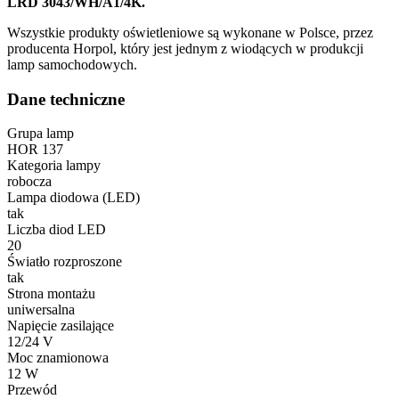
LRD 3043/WH/A1/4K.
Wszystkie produkty oświetleniowe są wykonane w Polsce, przez
producenta Horpol, który jest jednym z wiodących w produkcji
lamp samochodowych.
Dane techniczne
Grupa lamp
HOR 137
Kategoria lampy
robocza
Lampa diodowa (LED)
tak
Liczba diod LED
20
Światło rozproszone
tak
Strona montażu
uniwersalna
Napięcie zasilające
12/24 V
Moc znamionowa
12 W
Przewód