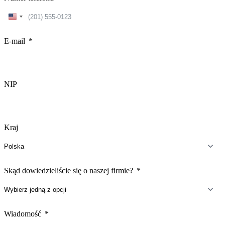
United
States
+1
E-mail
NIP
Kraj
Skąd dowiedzieliście się o naszej firmie?
Wiadomość