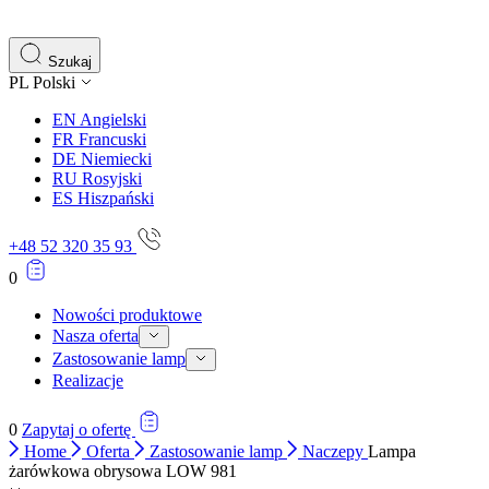
gromadząc i zgłaszając anonimowe informacje.
Marketing
Szukaj
PL
Polski
Marketingowe pliki cookie stosowane są w celu śledzenia 
istotne i interesujące dla poszczególnych użytkowników 
EN
Angielski
FR
Francuski
DE
Niemiecki
Nieklasyfikowane
RU
Rosyjski
ES
Hiszpański
Nieklasyfikowane pliki cookie, to pliki, które są w proce
+48 52 320 35 93
0
Nowości produktowe
Nasza oferta
Zastosowanie lamp
Realizacje
0
Zapytaj o ofertę
Home
Oferta
Zastosowanie lamp
Naczepy
Lampa
żarówkowa obrysowa LOW 981