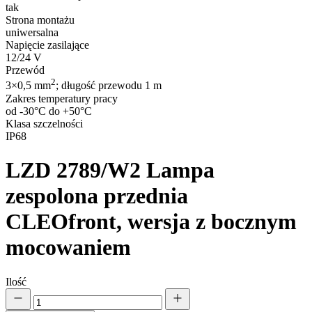
tak
Strona montażu
uniwersalna
Napięcie zasilające
12/24 V
Przewód
2
3×0,5 mm
; długość przewodu 1 m
Zakres temperatury pracy
od -30°C do +50°C
Klasa szczelności
IP68
LZD 2789/W2
Lampa
zespolona przednia
CLEOfront, wersja z bocznym
mocowaniem
Ilość