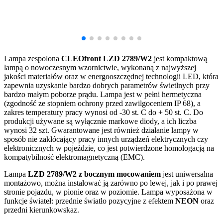
Lampa zespolona
CLEO
front
LZD 2
789/W2
jest kompaktową
lampą o nowoczesnym wzornictwie, wykonaną z najwyższej
jakości materiałów oraz w energooszczędnej technologii LED, która
zapewnia uzyskanie bardzo dobrych parametrów świetlnych przy
bardzo małym poborze prądu. Lampa jest w pełni hermetyczna
(zgodność ze stopniem ochrony przed zawilgoceniem IP 68), a
zakres temperatury pracy wynosi od -30 st. C do + 50 st. C. Do
produkcji używane są wyłącznie markowe diody, a ich liczba
wynosi 32 szt. Gwarantowane jest również działanie lampy w
sposób nie zakłócający pracy innych urządzeń elektrycznych czy
elektronicznych w pojeździe, co jest potwierdzone homologacją na
kompatybilność elektromagnetyczną (EMC).
Lampa
LZD
2789/W2 z bocznym mocowaniem
jest uniwersalna
montażowo, można instalować ją zarówno po lewej, jak i po prawej
stronie pojazdu, w pionie oraz w poziomie. Lampa wyposażona w
funkcje świateł: przednie światło pozycyjne z efektem
NEON
oraz
przedni kierunkowskaz.