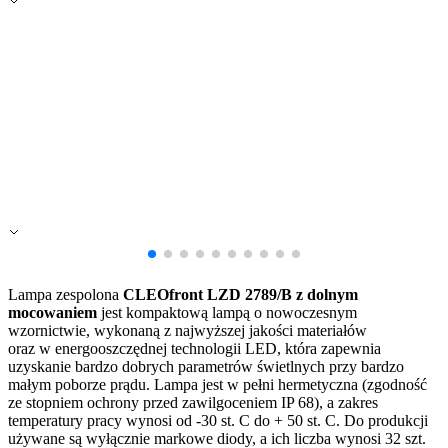
Zapisz moje preferencje
Akceptuj wszystko
Lampa zespolona
CLEO
front
LZD 2
789/B z dolnym
mocowaniem
jest kompaktową lampą o nowoczesnym
wzornictwie, wykonaną z najwyższej jakości materiałów
oraz w energooszczędnej technologii LED, która zapewnia
uzyskanie bardzo dobrych parametrów świetlnych przy bardzo
małym poborze prądu. Lampa jest w pełni hermetyczna (zgodność
ze stopniem ochrony przed zawilgoceniem IP 68), a zakres
temperatury pracy wynosi od -30 st. C do + 50 st. C. Do produkcji
używane są wyłącznie markowe diody, a ich liczba wynosi 32 szt.