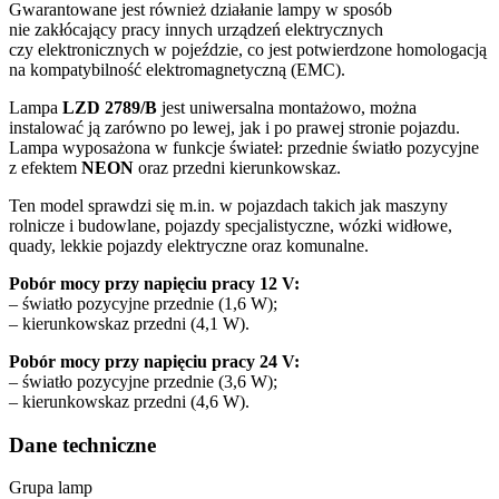
Gwarantowane jest również działanie lampy w sposób
nie zakłócający pracy innych urządzeń elektrycznych
czy elektronicznych w pojeździe, co jest potwierdzone homologacją
na kompatybilność elektromagnetyczną (EMC).
Lampa
LZD
2789/B
jest uniwersalna montażowo, można
instalować ją zarówno po lewej, jak i po prawej stronie pojazdu.
Lampa wyposażona w funkcje świateł: przednie światło pozycyjne
z efektem
NEON
oraz przedni kierunkowskaz.
Ten model sprawdzi się m.in. w pojazdach takich jak maszyny
rolnicze i budowlane, pojazdy specjalistyczne, wózki widłowe,
quady, lekkie pojazdy elektryczne oraz komunalne.
Pobór mocy przy napięciu pracy 12 V:
– światło pozycyjne przednie (1,6 W);
– kierunkowskaz przedni (4,1 W).
Pobór mocy przy napięciu pracy 24 V:
– światło pozycyjne przednie (3,6 W);
– kierunkowskaz przedni (4,6 W).
Dane techniczne
Grupa lamp