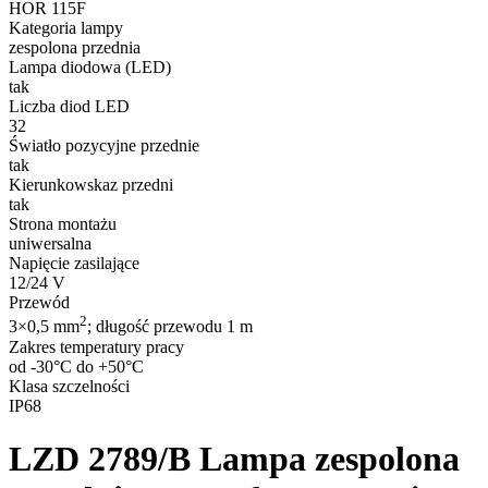
HOR 115F
Kategoria lampy
zespolona przednia
Lampa diodowa (LED)
tak
Liczba diod LED
32
Światło pozycyjne przednie
tak
Kierunkowskaz przedni
tak
Strona montażu
uniwersalna
Napięcie zasilające
12/24 V
Przewód
2
3×0,5 mm
; długość przewodu 1 m
Zakres temperatury pracy
od -30°C do +50°C
Klasa szczelności
IP68
LZD 2789/B
Lampa zespolona