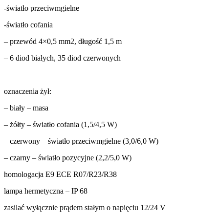
-światło przeciwmgielne
-światło cofania
– przewód 4×0,5 mm2, długość 1,5 m
– 6 diod białych, 35 diod czerwonych
Wykorzystujemy pliki cookie do
oznaczenia żył:
witrynie. Informacje o tym, j
Partnerzy mogą połączyć te in
– biały – masa
– żółty – światło cofania (1,5/4,5 W)
Niezbędne
– czerwony – światło przeciwmgielne (3,0/6,0 W)
Niezbędne pliki cookie mają k
nich. Te pliki cookie nie prze
– czarny – światło pozycyjne (2,2/5,0 W)
homologacja E9 ECE R07/R23/R38
Preferencje
lampa hermetyczna – IP 68
Pliki cookie dotyczące prefere
preferowany język lub region,
zasilać wyłącznie prądem stałym o napięciu 12/24 V