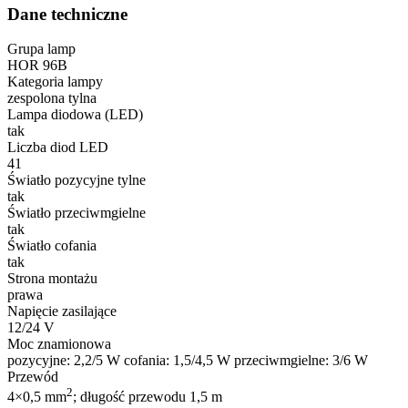
Dane techniczne
Statystyka
Grupa lamp
Statystyczne pliki cookie poma
HOR 96B
gromadząc i zgłaszając anonim
Kategoria lampy
zespolona tylna
Lampa diodowa (LED)
Marketing
tak
Marketingowe pliki cookie stos
Liczba diod LED
istotne i interesujące dla po
41
Światło pozycyjne tylne
tak
Nieklasyfikowane
Światło przeciwmgielne
tak
Nieklasyfikowane pliki cookie,
Światło cofania
tak
Strona montażu
Odrzuć
prawa
Napięcie zasilające
12/24 V
Moc znamionowa
pozycyjne: 2,2/5 W cofania: 1,5/4,5 W przeciwmgielne: 3/6 W
Przewód
2
4×0,5 mm
; długość przewodu 1,5 m