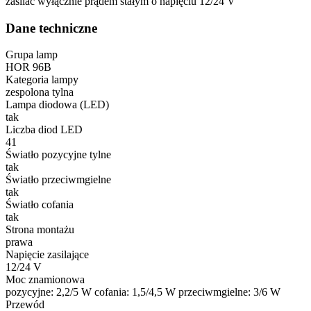
zasilać wyłącznie prądem stałym o napięciu 12/24 V
Dane techniczne
Grupa lamp
HOR 96B
Kategoria lampy
zespolona tylna
Lampa diodowa (LED)
tak
Liczba diod LED
41
Światło pozycyjne tylne
tak
Światło przeciwmgielne
tak
Światło cofania
tak
Strona montażu
prawa
Napięcie zasilające
12/24 V
Moc znamionowa
pozycyjne: 2,2/5 W cofania: 1,5/4,5 W przeciwmgielne: 3/6 W
Przewód