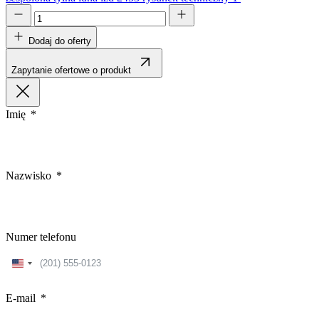
Dodaj do oferty
Zapytanie ofertowe o produkt
Imię
Nazwisko
Numer telefonu
United
States
+1
E-mail