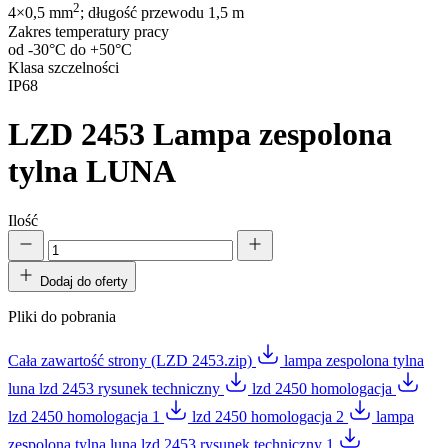
2
4×0,5 mm
; długość przewodu 1,5 m
Zakres temperatury pracy
od -30°C do +50°C
Klasa szczelności
IP68
LZD 2453
Lampa zespolona
tylna LUNA
Ilość
Dodaj do oferty
Pliki do pobrania
Cała zawartość strony (LZD 2453.zip)
lampa zespolona tylna
luna lzd 2453 rysunek techniczny
lzd 2450 homologacja
lzd 2450 homologacja 1
lzd 2450 homologacja 2
lampa
zespolona tylna luna lzd 2453 rysunek techniczny 1