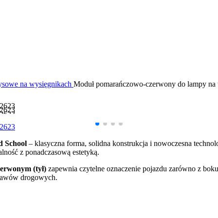
sowe na wysięgnikach
Moduł pomarańczowo-czerwony do lampy na
d School
– klasyczna forma, solidna konstrukcja i nowoczesna techno
lność z ponadczasową estetyką.
zerwonym (tył)
zapewnia czytelne oznaczenie pojazdu zarówno z boku, 
stawów drogowych.