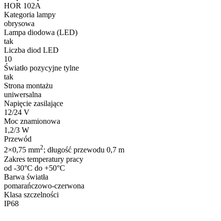
HOR 102A
Kategoria lampy
obrysowa
Lampa diodowa (LED)
tak
Liczba diod LED
10
Światło pozycyjne tylne
tak
Strona montażu
Wykorzystujemy pliki cookie do
witrynie. Informacje o tym, j
uniwersalna
Partnerzy mogą połączyć te in
Napięcie zasilające
12/24 V
Moc znamionowa
1,2/3 W
Niezbędne
Przewód
2
2×0,75 mm
; długość przewodu 0,7 m
Niezbędne pliki cookie mają k
nich. Te pliki cookie nie prze
Zakres temperatury pracy
od -30°C do +50°C
Barwa światła
Preferencje
pomarańczowo-czerwona
Klasa szczelności
Pliki cookie dotyczące prefere
IP68
preferowany język lub region,