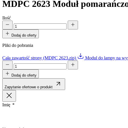
MDPC 2623
Moduł pomarańczo
Statystyka
Statystyczne pliki cookie poma
Ilość
gromadząc i zgłaszając anonim
Dodaj do oferty
Marketing
Pliki do pobrania
Marketingowe pliki cookie stos
istotne i interesujące dla po
Cała zawartość strony (MDPC 2623.zip)
Modul do lampy na wy
Nieklasyfikowane
Nieklasyfikowane pliki cookie,
Dodaj do oferty
Zapytanie ofertowe o produkt
Odrzuć
Imię