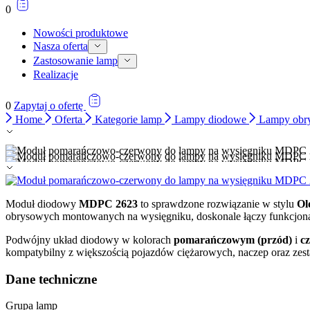
0
Nowości produktowe
Nasza oferta
Zastosowanie lamp
Realizacje
0
Zapytaj o ofertę
Home
Oferta
Kategorie lamp
Lampy diodowe
Lampy obry
Moduł diodowy
MDPC 2623
to sprawdzone rozwiązanie w stylu
Ol
obrysowych montowanych na wysięgniku, doskonale łączy funkcjona
Podwójny układ diodowy w kolorach
pomarańczowym (przód)
i
c
kompatybilny z większością pojazdów ciężarowych, naczep oraz ze
Dane techniczne
Grupa lamp