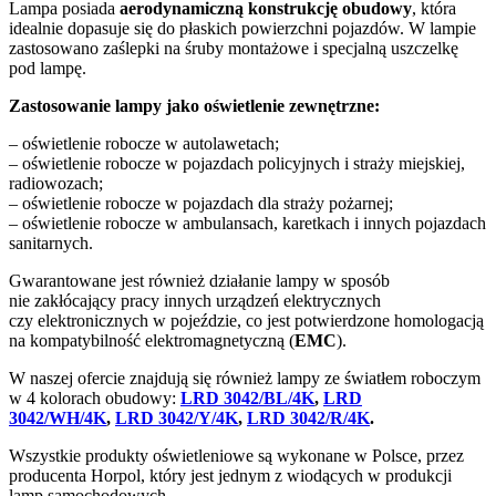
Lampa posiada
aerodynamiczną konstrukcję obudowy
, która
idealnie dopasuje się do płaskich powierzchni pojazdów. W lampie
zastosowano zaślepki na śruby montażowe i specjalną uszczelkę
pod lampę.
Zastosowanie lampy jako oświetlenie zewnętrzne:
– oświetlenie robocze w autolawetach;
– oświetlenie robocze w pojazdach policyjnych i straży miejskiej,
radiowozach;
– oświetlenie robocze w pojazdach dla straży pożarnej;
– oświetlenie robocze w ambulansach, karetkach i innych pojazdach
sanitarnych.
Gwarantowane jest również działanie lampy w sposób
nie zakłócający pracy innych urządzeń elektrycznych
czy elektronicznych w pojeździe, co jest potwierdzone homologacją
na kompatybilność elektromagnetyczną (
EMC
).
W naszej ofercie znajdują się również lampy ze światłem roboczym
w 4 kolorach obudowy:
LRD 3042/BL/4K
,
LRD
3042/WH/4K
,
LRD 3042/Y/4K
,
LRD 3042/R/4K
.
Wszystkie produkty oświetleniowe są wykonane w Polsce, przez
producenta Horpol, który jest jednym z wiodących w produkcji
lamp samochodowych.