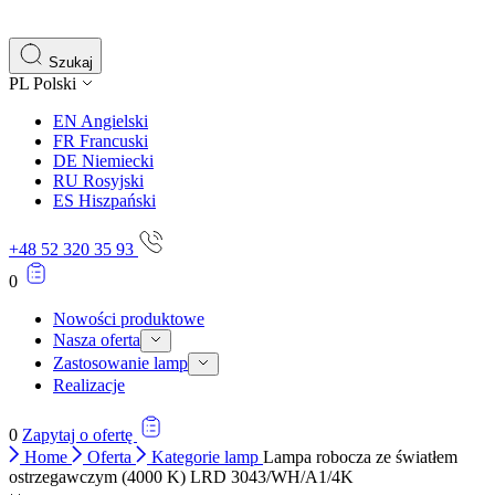
gromadząc i zgłaszając anonimowe informacje.
Marketing
Szukaj
PL
Polski
Marketingowe pliki cookie stosowane są w celu śledzenia 
istotne i interesujące dla poszczególnych użytkowników 
EN
Angielski
FR
Francuski
DE
Niemiecki
Nieklasyfikowane
RU
Rosyjski
ES
Hiszpański
Nieklasyfikowane pliki cookie, to pliki, które są w proce
+48 52 320 35 93
0
Nowości produktowe
Nasza oferta
Zastosowanie lamp
Realizacje
0
Zapytaj o ofertę
Home
Oferta
Kategorie lamp
Lampa robocza ze światłem
ostrzegawczym (4000 K) LRD 3043/WH/A1/4K