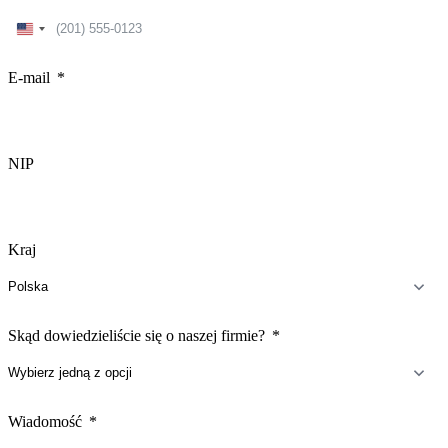
United
States
+1
E-mail
NIP
Kraj
Skąd dowiedzieliście się o naszej firmie?
Wiadomość