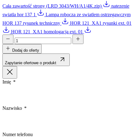
Cała zawartość strony (LRD 3043/WH/A1/4K.zip)
natezenie
swiatla hor 137 1
Lampa robocza ze swiatlem ostrzegawczym
HOR 137 rysunek techniczny
HOR 121_XA1 rysunki ext. 01
HOR 121_XA1 homologacja ext. 01
Dodaj do oferty
Zapytanie ofertowe o produkt
Imię
Nazwisko
Numer telefonu