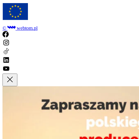
©
webtom.pl