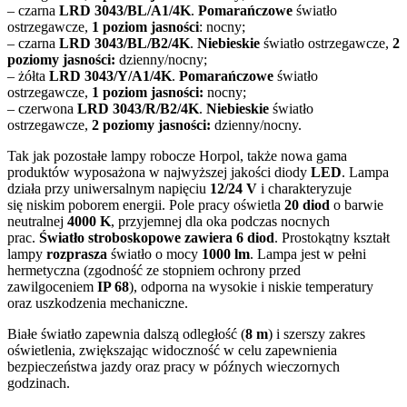
– czarna
LRD 3043/BL/A1/4K
.
Pomarańczowe
światło
ostrzegawcze,
1 poziom jasności
: nocny;
– czarna
LRD 3043/BL/B2/4K
.
Niebieskie
światło ostrzegawcze,
2
poziomy jasności:
dzienny/nocny;
– żółta
LRD 3043/Y/A1/4K
.
Pomarańczowe
światło
ostrzegawcze,
1 poziom jasności:
nocny;
– czerwona
LRD 3043/R/B2/4K
.
Niebieskie
światło
ostrzegawcze,
2 poziomy jasności:
dzienny/nocny.
Tak jak pozostałe lampy robocze Horpol, także nowa gama
produktów wyposażona w najwyższej jakości diody
LED
. Lampa
działa przy uniwersalnym napięciu
12/24 V
i charakteryzuje
się niskim poborem energii. Pole pracy oświetla
20 diod
o barwie
neutralnej
4000 K
, przyjemnej dla oka podczas nocnych
prac.
Światło stroboskopowe zawiera 6 diod
. Prostokątny kształt
lampy
rozprasza
światło o mocy
1000 lm
. Lampa jest w pełni
hermetyczna (zgodność ze stopniem ochrony przed
zawilgoceniem
IP 68
), odporna na wysokie i niskie temperatury
oraz uszkodzenia mechaniczne.
Białe światło zapewnia dalszą odległość (
8 m
) i szerszy zakres
oświetlenia, zwiększając widoczność w celu zapewnienia
bezpieczeństwa jazdy oraz pracy w późnych wieczornych
godzinach.