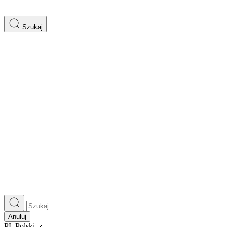
Szukaj
Anuluj
PL
Polski