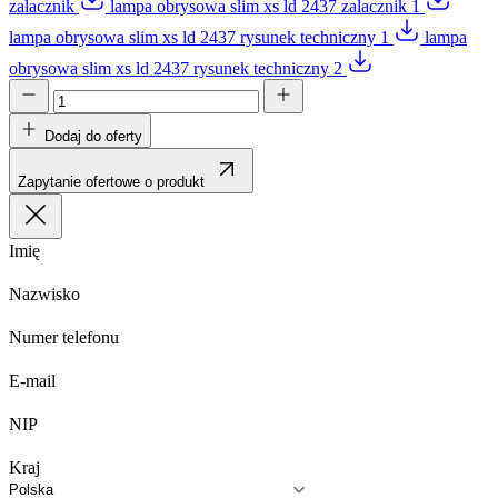
zalacznik
lampa obrysowa slim xs ld 2437 zalacznik 1
lampa obrysowa slim xs ld 2437 rysunek techniczny 1
lampa
obrysowa slim xs ld 2437 rysunek techniczny 2
Dodaj do oferty
Zapytanie ofertowe o produkt
Imię
Nazwisko
Numer telefonu
E-mail
NIP
Kraj