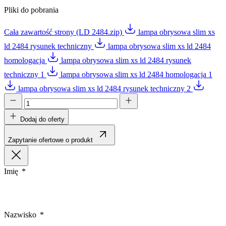
Pliki do pobrania
Cała zawartość strony (LD 2484.zip)
lampa obrysowa slim xs
ld 2484 rysunek techniczny
lampa obrysowa slim xs ld 2484
homologacja
lampa obrysowa slim xs ld 2484 rysunek
techniczny 1
lampa obrysowa slim xs ld 2484 homologacja 1
lampa obrysowa slim xs ld 2484 rysunek techniczny 2
Dodaj do oferty
Zapytanie ofertowe o produkt
Imię
Nazwisko