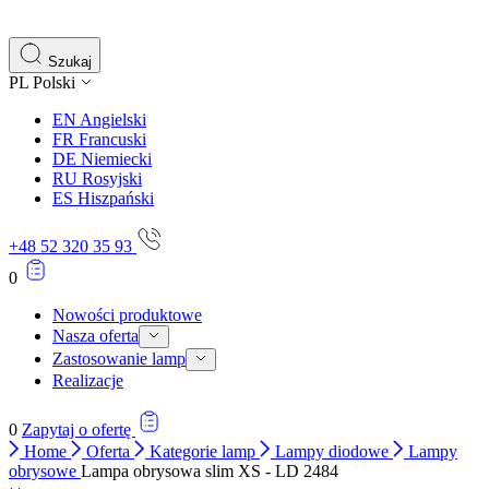
gromadząc i zgłaszając anonimowe informacje.
Marketing
Szukaj
PL
Polski
Marketingowe pliki cookie stosowane są w celu śledzenia 
istotne i interesujące dla poszczególnych użytkowników 
EN
Angielski
FR
Francuski
DE
Niemiecki
Nieklasyfikowane
RU
Rosyjski
ES
Hiszpański
Nieklasyfikowane pliki cookie, to pliki, które są w proce
+48 52 320 35 93
0
Nowości produktowe
Nasza oferta
Zastosowanie lamp
Realizacje
0
Zapytaj o ofertę
Home
Oferta
Kategorie lamp
Lampy diodowe
Lampy
obrysowe
Lampa obrysowa slim XS - LD 2484