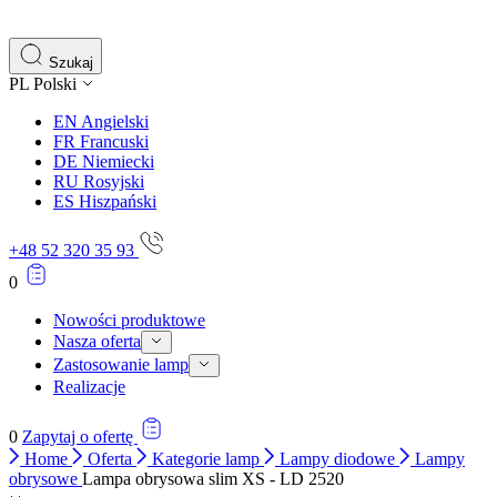
gromadząc i zgłaszając anonimowe informacje.
Marketing
Szukaj
PL
Polski
Marketingowe pliki cookie stosowane są w celu śledzenia 
istotne i interesujące dla poszczególnych użytkowników 
EN
Angielski
FR
Francuski
DE
Niemiecki
Nieklasyfikowane
RU
Rosyjski
ES
Hiszpański
Nieklasyfikowane pliki cookie, to pliki, które są w proce
+48 52 320 35 93
0
Nowości produktowe
Nasza oferta
Zastosowanie lamp
Realizacje
0
Zapytaj o ofertę
Home
Oferta
Kategorie lamp
Lampy diodowe
Lampy
obrysowe
Lampa obrysowa slim XS - LD 2520