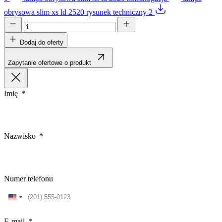
obrysowa slim xs ld 2520 rysunek techniczny 2
Dodaj do oferty
Zapytanie ofertowe o produkt
Imię
Nazwisko
Numer telefonu
United
States
+1
E-mail