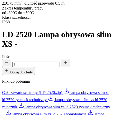
2
2x0,75 mm
; długość przewodu 0,5 m
Zakres temperatury pracy
od -30°C do +50°C
Klasa szczelności
IP68
LD 2520
Lampa obrysowa slim
XS -
Ilość
Dodaj do oferty
Pliki do pobrania
Cała zawartość strony (LD 2520.zip)
lampa obrysowa slim xs
ld 2520 rysunek techniczny
lampa obrysowa slim xs ld 2520
zalacznik
lampa obrysowa slim xs ld 2520 rysunek techniczny
1
lampa obrysowa slim xs ld 2520 homologacja
lampa